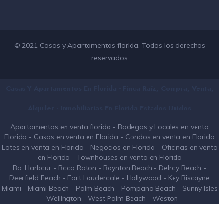
© 2021 Casas y Apartamentos florida. Todos los derechos
reservados
Casas Y Apartamentos En Florida - Finca Raíz, Compra, Venta,
Alquiler - Inmobiliarias En
Florida
Estados Unidos
Apartamentos en venta florida
-
Bodegas y Locales en venta
Florida
-
Casas en venta en Florida
-
Condos en venta en Florida
Lotes en venta en Florida
-
Negocios en Florida
-
Oficinas en venta
en Florida
-
Townhouses en venta en Florida
Bal Harbour
-
Boca Raton
-
Boynton Beach
-
Delray Beach
-
Deerfield Beach
-
Fort Lauderdale
-
Hollywood
-
Key Biscayne
Miami
-
Miami Beach
-
Palm Beach
-
Pompano Beach
-
Sunny Isles
-
Wellington
-
West Palm Beach
-
Weston