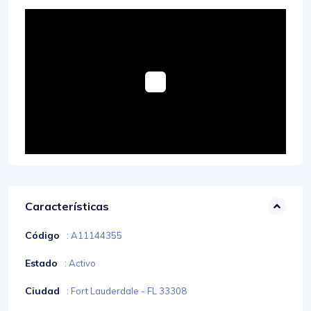
Características
Código
: A11144355
Estado
: Activo
Ciudad
: Fort Lauderdale - FL 33308