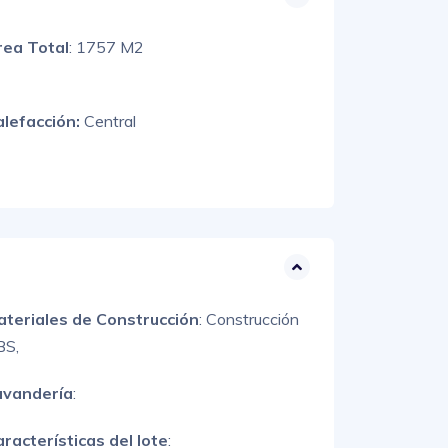
rea Total
: 1757 M2
alefacción:
Central
ateriales de Construcción
:
Construcción
BS,
avandería
:
racterísticas del lote
: