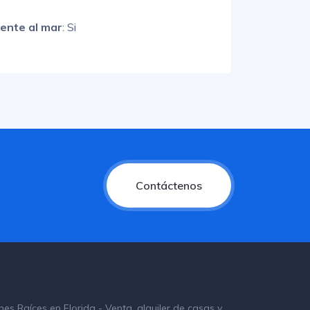
rente al mar
: Si
Contáctenos
nes Raíces en Florida - Venta, alquiler de casas y