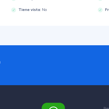
Tiene vista
: No
F
a
Bie