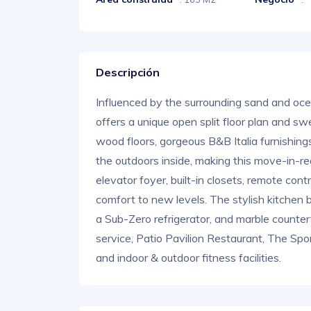
Descripción
Influenced by the surrounding sand and oc
offers a unique open split floor plan and 
wood floors, gorgeous B&B Italia furnishings
the outdoors inside, making this move-in-re
elevator foyer, built-in closets, remote con
comfort to new levels. The stylish kitchen b
a Sub-Zero refrigerator, and marble counte
service, Patio Pavilion Restaurant, The Spor
and indoor & outdoor fitness facilities.