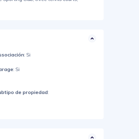
ssociación
: Si
arage
: Si
ubtipo de propiedad
: