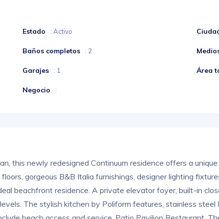
Estado
Ciuda
: Activo
Baños completos
Medio
: 2
Garajes
Área t
: 1
Negocio
:
an, this newly redesigned Continuum residence offers a unique
loors, gorgeous B&B Italia furnishings, designer lighting fixtur
deal beachfront residence. A private elevator foyer, built-in cl
vels. The stylish kitchen by Poliform features, stainless steel 
clude beach access and service, Patio Pavilion Restaurant, The