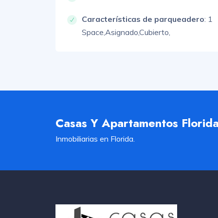
Características de parqueadero
:
1
Space,
Asignado,
Cubierto,
Casas Y Apartamentos Florid
Inmobiliarias en Florida.