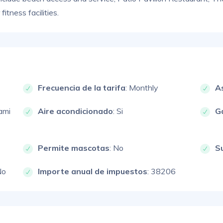
itness facilities.
Frecuencia de la tarifa
: Monthly
A
ami
Aire acondicionado
: Si
G
Permite mascotas
: No
S
No
Importe anual de impuestos
: 38206