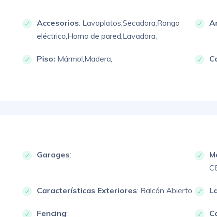
Accesorios
:
Lavaplatos,
Secadora,
Rango
A
eléctrico,
Horno de pared,
Lavadora,
Piso:
Mármol,
Madera,
C
Garages
:
M
C
Características Exteriores
:
Balcón Abierto,
L
Fencing
:
Ca