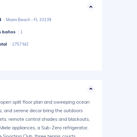
d
: Miami Beach - FL 33139
s baños
: 1
otal
: 1757 M2
 open split floor plan and sweeping ocean
es, and serene decor bring the outdoors
osets, remote control shades and blackouts,
Miele appliances, a Sub-Zero refrigerator,
 Sporting Club, three tennis courts,