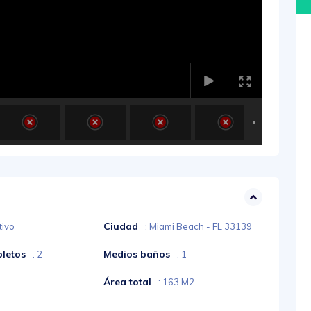
Ciudad
tivo
: Miami Beach - FL 33139
letos
Medios baños
: 2
: 1
Área total
: 163 M2