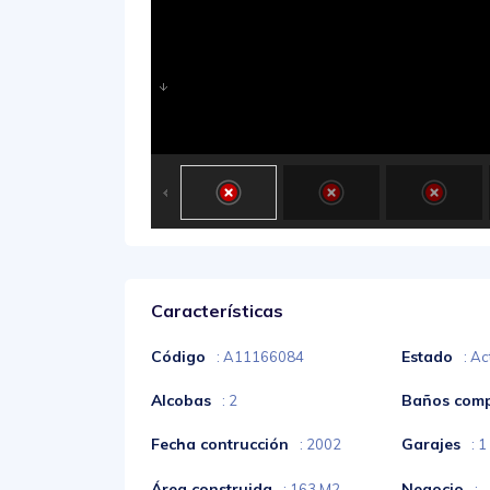
Características
Código
Estado
: A11166084
: Ac
Alcobas
Baños comp
: 2
Fecha contrucción
Garajes
: 2002
: 1
Área construida
Negocio
: 163 M2
: