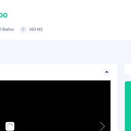
00
2 Baños
163 M2