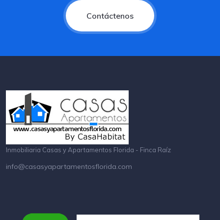
Contáctenos
Inmobiliaria Casas y Apartamentos Florida - Finca Raíz
info@casasyapartamentosflorida.com