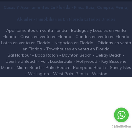
Casas Y Apartamentos En Florida - Finca Raíz, Compra, Venta,
Alquiler - Inmobiliarias En
Florida
Estados Unidos
Apartamentos en venta florida
-
Bodegas y Locales en venta
Florida
-
Casas en venta en Florida
-
Condos en venta en Florida
Lotes en venta en Florida
-
Negocios en Florida
-
Oficinas en venta
en Florida
-
Townhouses en venta en Florida
Bal Harbour
-
Boca Raton
-
Boynton Beach
-
Delray Beach
-
Deerfield Beach
-
Fort Lauderdale
-
Hollywood
-
Key Biscayne
Miami
-
Miami Beach
-
Palm Beach
-
Pompano Beach
-
Sunny Isles
-
Wellington
-
West Palm Beach
-
Weston