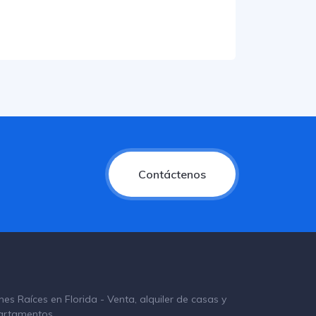
Contáctenos
nes Raíces en Florida - Venta, alquiler de casas y
artamentos