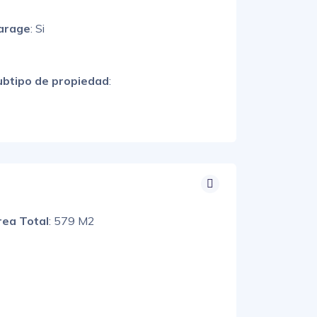
arage
: Si
ubtipo de propiedad
:
rea Total
: 579 M2