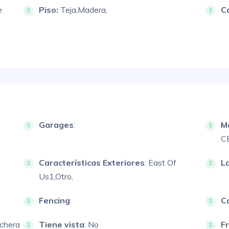
e
Piso:
Teja,
Madera,
C
Garages
:
M
C
Características Exteriores
:
East Of
L
Us1,
Otro,
Fencing
:
Ca
chera
Tiene vista
: No
F