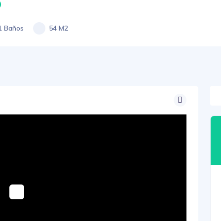
0
1 Baños
54 M2