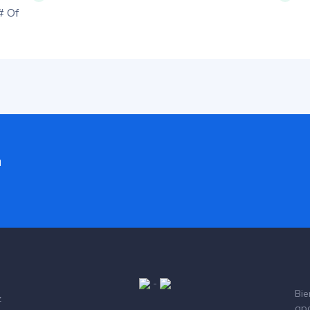
# Of
a
-
Bie
z
ap