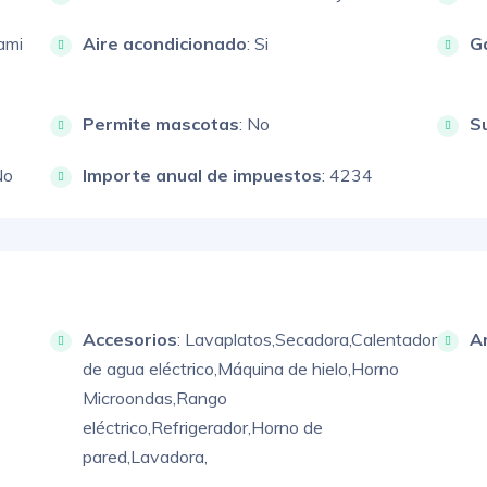
ami
Aire acondicionado
: Si
G
Permite mascotas
: No
S
No
Importe anual de impuestos
: 4234
Accesorios
:
Lavaplatos,
Secadora,
Calentador
A
de agua eléctrico,
Máquina de hielo,
Horno
Microondas,
Rango
eléctrico,
Refrigerador,
Horno de
pared,
Lavadora,