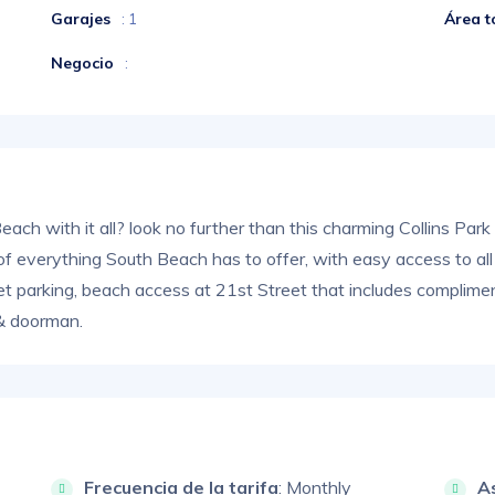
Garajes
Área t
: 1
Negocio
:
ch with it all? look no further than this charming Collins Park
d of everything South Beach has to offer, with easy access to a
alet parking, beach access at 21st Street that includes complimen
 & doorman.
Frecuencia de la tarifa
: Monthly
A