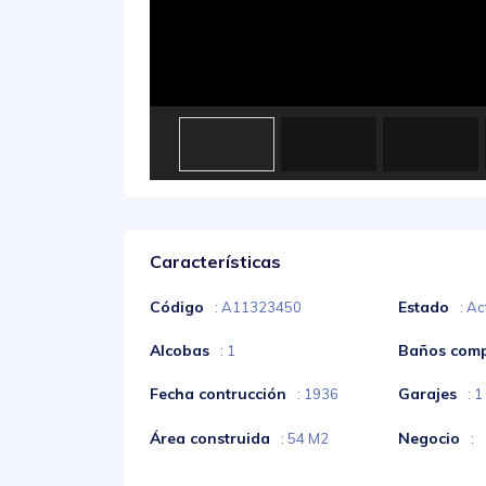
Características
Código
Estado
: A11323450
: Ac
Alcobas
Baños comp
: 1
Fecha contrucción
Garajes
: 1936
: 1
Área construida
Negocio
: 54 M2
: