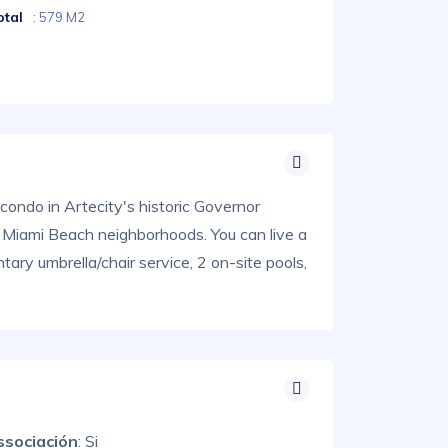
otal
: 579 M2
 condo in Artecity's historic Governor
ll Miami Beach neighborhoods. You can live a
tary umbrella/chair service, 2 on-site pools,
ssociación
: Si