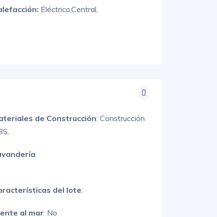
alefacción:
Eléctrico,
Central,
ateriales de Construcción
:
Construcción
BS,
avandería
:
racterísticas del lote
:
rente al mar
: No