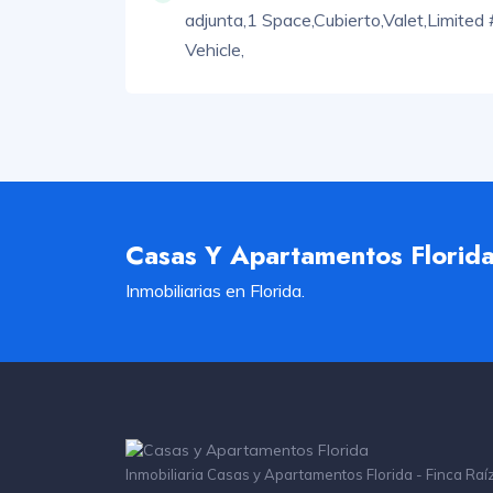
adjunta,
1 Space,
Cubierto,
Valet,
Limited 
Vehicle,
Casas Y Apartamentos Florid
Inmobiliarias en Florida.
Inmobiliaria Casas y Apartamentos Florida - Finca Raí