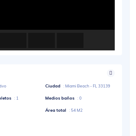
Ciudad
tivo
: Miami Beach - FL 33139
letos
Medios baños
: 1
: 0
Área total
: 54 M2