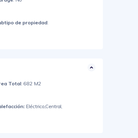
ubtipo de propiedad
:
rea Total
: 682 M2
alefacción:
Eléctrico,
Central,