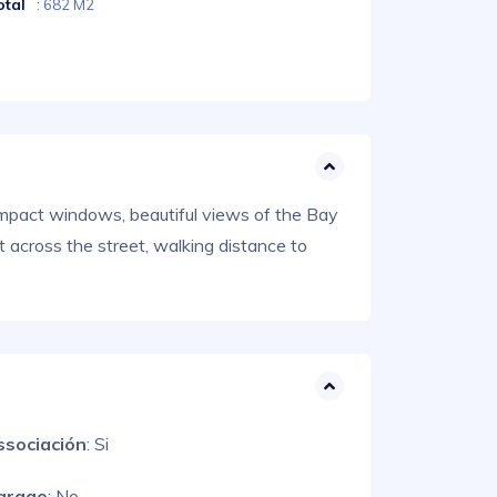
otal
: 682 M2
 impact windows, beautiful views of the Bay
 across the street, walking distance to
ssociación
: Si
arage
: No