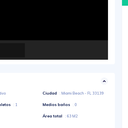
Ciudad
tivo
: Miami Beach - FL 33139
letos
Medios baños
: 1
: 0
Área total
: 63 M2