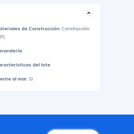
ateriales de Construcción
:
Construcción
BS,
avandería
:
racterísticas del lote
:
rente al mar
: Si