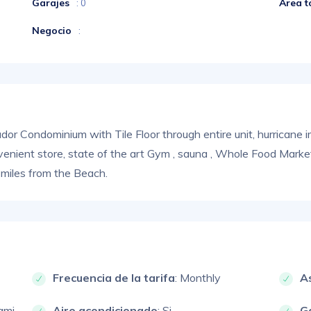
Garajes
Área t
: 0
Negocio
:
dor Condominium with Tile Floor through entire unit, hurricane
venient store, state of the art Gym , sauna , Whole Food Market
6 miles from the Beach.
Frecuencia de la tarifa
: Monthly
A
ami
Aire acondicionado
: Si
G