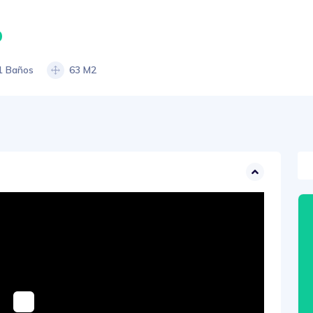
0
1 Baños
63 M2