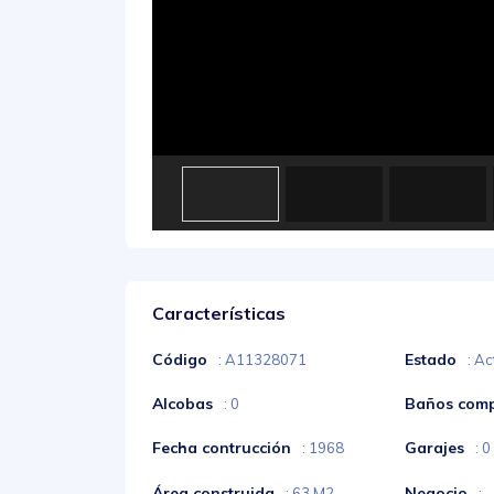
Características
Código
Estado
: A11328071
: Ac
Alcobas
Baños comp
: 0
Fecha contrucción
Garajes
: 1968
: 0
Área construida
Negocio
: 63 M2
: