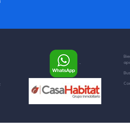
a
Bie
ap
-
Bu
Co
z