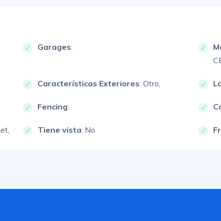
Garages
:
M
C
Características Exteriores
:
Otro,
L
Fencing
:
Ca
et,
Tiene vista
: No
F