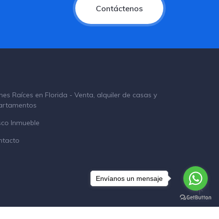
Contáctenos
nes Raíces en Florida - Venta, alquiler de casas y
artamentos
sco Inmueble
ntacto
Envíanos un mensaje