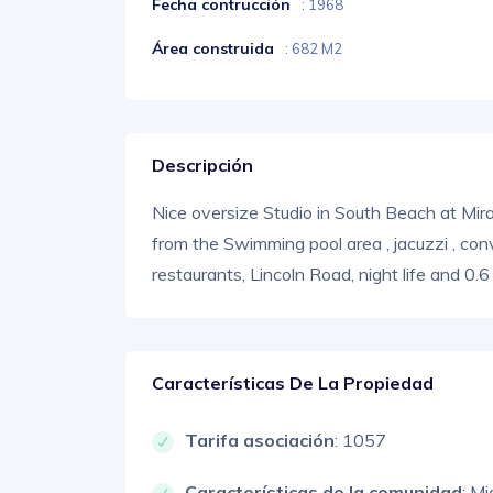
Fecha contrucción
: 1968
Área construida
: 682 M2
Descripción
Nice oversize Studio in South Beach at Mira
from the Swimming pool area , jacuzzi , con
restaurants, Lincoln Road, night life and 0.
Características De La Propiedad
Tarifa asociación
: 1057
Características de la comunidad
: Mi