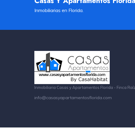
Casas Y Apartamentos Florid
Inmobiliarias en Florida.
Inmobiliaria Casas y Apartamentos Florida - Finca Raí
info@casasyapartamentosflorida.com