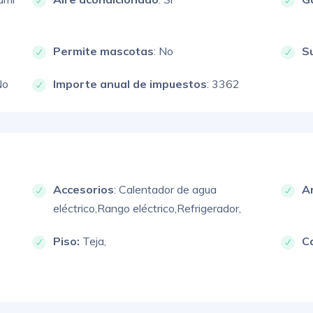
Permite mascotas
: No
S
No
Importe anual de impuestos
: 3362
Accesorios
:
Calentador de agua
A
eléctrico,
Rango eléctrico,
Refrigerador,
Piso:
Teja,
C