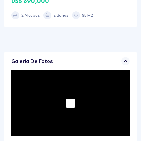
US$ 890,000
2 Alcobas
2 Baños
95 M2
Galería De Fotos