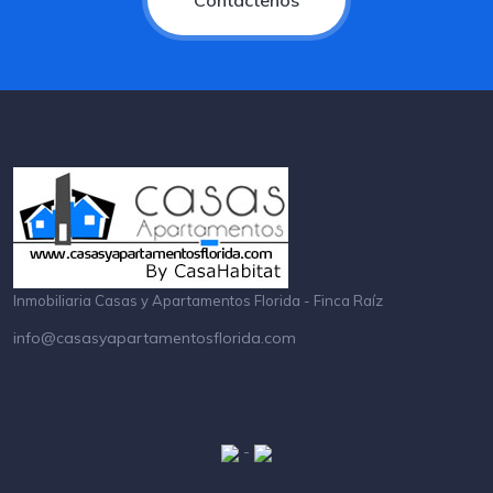
Contáctenos
Inmobiliaria Casas y Apartamentos Florida - Finca Raíz
info@casasyapartamentosflorida.com
-