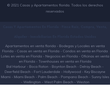
© 2021 Casas y Apartamentos florida. Todos los derechos
reservados
Casas Y Apartamentos En Florida - Finca Raíz, Compra, Venta,
Alquiler - Inmobiliarias En
Florida
Estados Unidos
Apartamentos en venta florida
-
Bodegas y Locales en venta
Florida
-
Casas en venta en Florida
-
Condos en venta en Florida
Lotes en venta en Florida
-
Negocios en Florida
-
Oficinas en venta
en Florida
-
Townhouses en venta en Florida
Bal Harbour
-
Boca Raton
-
Boynton Beach
-
Delray Beach
-
Deerfield Beach
-
Fort Lauderdale
-
Hollywood
-
Key Biscayne
Miami
-
Miami Beach
-
Palm Beach
-
Pompano Beach
-
Sunny Isles
-
Wellington
-
West Palm Beach
-
Weston