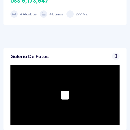
US$ 6,173,647
4 Alcobas
4 Baños
277 M2
Galería De Fotos