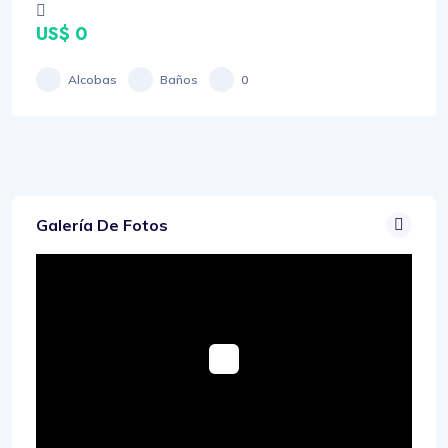
US$ 0
Alcobas
Baños
0
Galería De Fotos