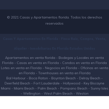
© 2021 Casas y Apartamentos florida. Todos los derechos
reservados
Casas Y Apartamentos En Florida - Finca Raíz, Compra, Venta,
Alquiler - Inmobiliarias En
Florida
Estados Unidos
Apartamentos en venta florida
-
Bodegas y Locales en venta
Florida
-
Casas en venta en Florida
-
Condos en venta en Florida
Lotes en venta en Florida
-
Negocios en Florida
-
Oficinas en venta
en Florida
-
Townhouses en venta en Florida
Bal Harbour
-
Boca Raton
-
Boynton Beach
-
Delray Beach
-
Deerfield Beach
-
Fort Lauderdale
-
Hollywood
-
Key Biscayne
Miami
-
Miami Beach
-
Palm Beach
-
Pompano Beach
-
Sunny Isles
-
Wellington
-
West Palm Beach
-
Weston