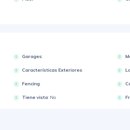
Garages
:
M
Características Exteriores
:
L
Fencing
:
Ca
Tiene vista
: No
F