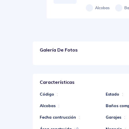
Alcobas
Ba
Galería De Fotos
Características
Código
Estado
:
:
Alcobas
Baños comp
:
Fecha contrucción
Garajes
:
:
Área construida
Negocio
: 0
: