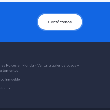
Contáctenos
nes Raíces en Florida - Venta, alquiler de casas y
artamentos
sco Inmueble
ntacto