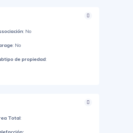
ssociación
: No
arage
: No
ubtipo de propiedad
:
rea Total
:
lefacción: