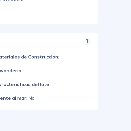
ateriales de Construcción
:
avandería
:
racterísticas del lote
:
rente al mar
: No