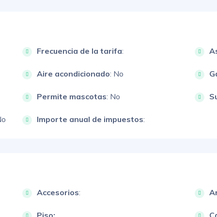
Frecuencia de la tarifa
:
A
Aire acondicionado
: No
G
Permite mascotas
: No
S
No
Importe anual de impuestos
:
Accesorios
:
A
Piso:
Ca