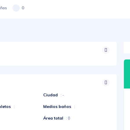
ños
0
Ciudad
: -
letos
Medios baños
:
:
Área total
: 0