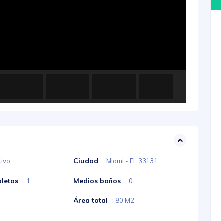
Ciudad
tivo
: Miami - FL 33131
letos
Medios baños
: 1
: 0
Área total
: 80 M2