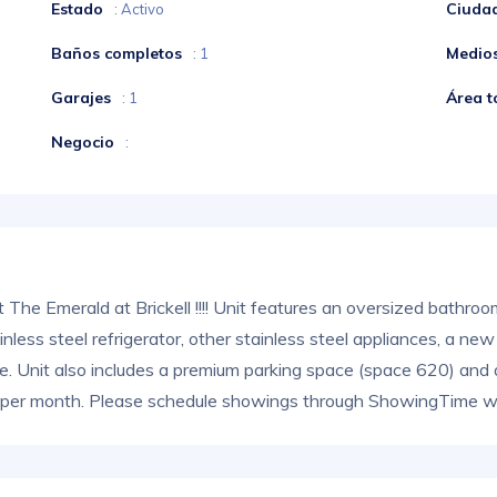
Estado
Ciuda
: Activo
Baños completos
Medio
: 1
Garajes
Área t
: 1
Negocio
:
 The Emerald at Brickell !!!! Unit features an oversized bathro
stainless steel refrigerator, other stainless steel appliances,
. Unit also includes a premium parking space (space 620) and a
per month. Please schedule showings through ShowingTime with