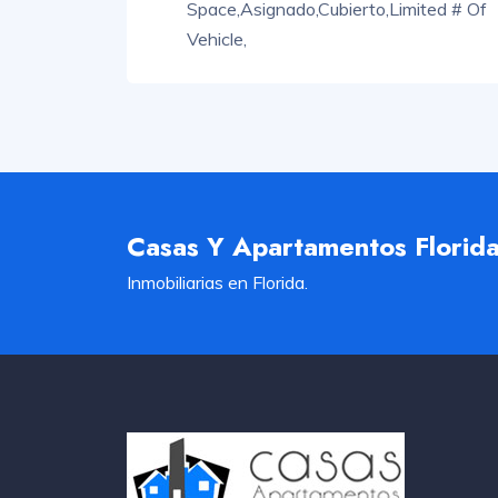
Space,
Asignado,
Cubierto,
Limited # Of
Vehicle,
Casas Y Apartamentos Florid
Inmobiliarias en Florida.