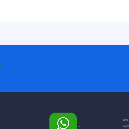
a
Bie
ap
-