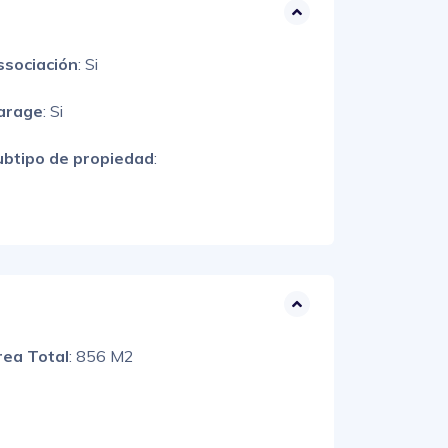
ssociación
: Si
arage
: Si
ubtipo de propiedad
:
rea Total
: 856 M2