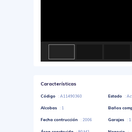
Características
Código
Estado
: A11490360
: Ac
Alcobas
Baños comp
: 1
Fecha contrucción
Garajes
: 2006
: 1
Área construida
Negocio
: 80 M2
: