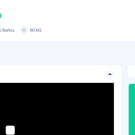
0
1 Baños
80 M2