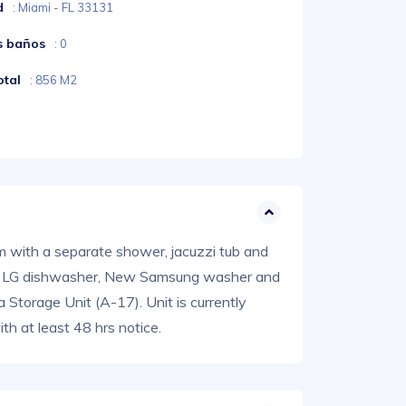
d
: Miami - FL 33131
s baños
: 0
otal
: 856 M2
om with a separate shower, jacuzzi tub and
 a new LG dishwasher, New Samsung washer and
 Storage Unit (A-17). Unit is currently
 at least 48 hrs notice.