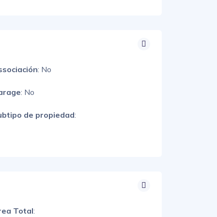
ssociación
: No
arage
: No
ubtipo de propiedad
:
rea Total
: