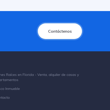
Contáctenos
nes Raíces en Florida - Venta, alquiler de casas y
artamentos
sco Inmueble
ntacto