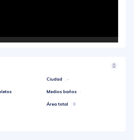
Ciudad
: -
letos
Medios baños
:
:
Área total
: 0