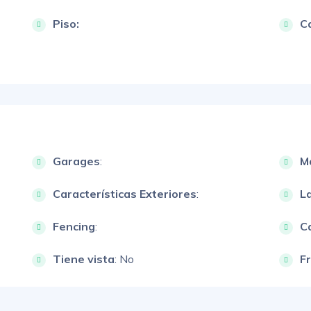
Piso:
Ca
Garages
:
M
Características Exteriores
:
L
Fencing
:
Ca
Tiene vista
: No
F