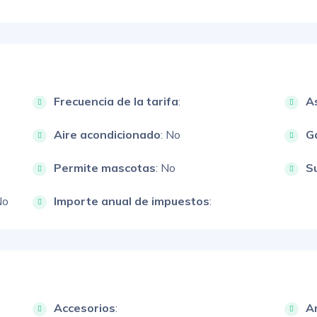
Frecuencia de la tarifa
:
A
Aire acondicionado
: No
G
Permite mascotas
: No
S
No
Importe anual de impuestos
:
Accesorios
:
A