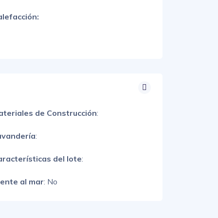
lefacción:
ateriales de Construcción
:
avandería
:
racterísticas del lote
:
rente al mar
: No