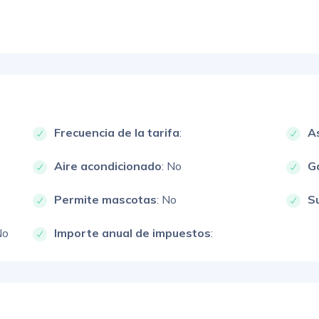
Frecuencia de la tarifa
:
A
Aire acondicionado
: No
G
Permite mascotas
: No
S
No
Importe anual de impuestos
: