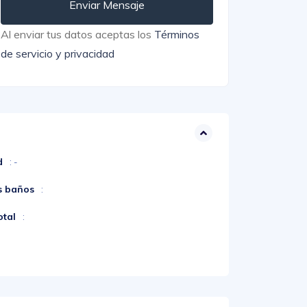
Enviar Mensaje
Al enviar tus datos aceptas los
Términos
de servicio y privacidad
d
: -
s baños
:
otal
: