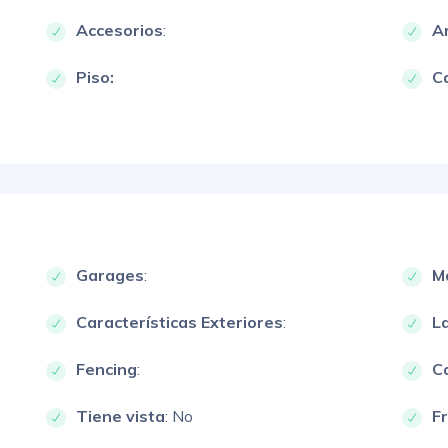
Accesorios
:
A
Piso:
Ca
Garages
:
M
Características Exteriores
:
L
Fencing
:
Ca
Tiene vista
: No
F