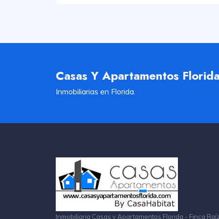
Casas Y Apartamentos Florid
Inmobiliarias en Florida.
Inmobiliaria Casas y Apartamentos Florida - Finca Raí