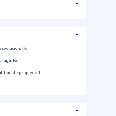
ssociación
: No
arage
: No
ubtipo de propiedad
: