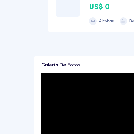
US$ 0
Alcobas
Ba
Galería De Fotos