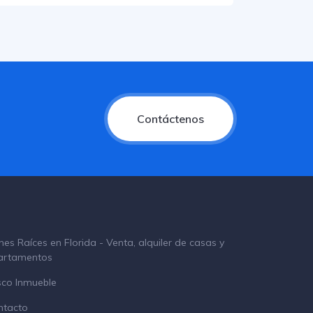
Contáctenos
nes Raíces en Florida - Venta, alquiler de casas y
artamentos
sco Inmueble
ntacto