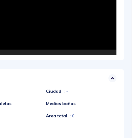
Ciudad
: -
letos
Medios baños
:
:
Área total
: 0