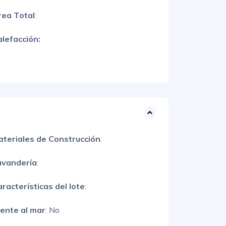
rea Total
:
lefacción:
ateriales de Construcción
:
avandería
:
racterísticas del lote
:
rente al mar
: No