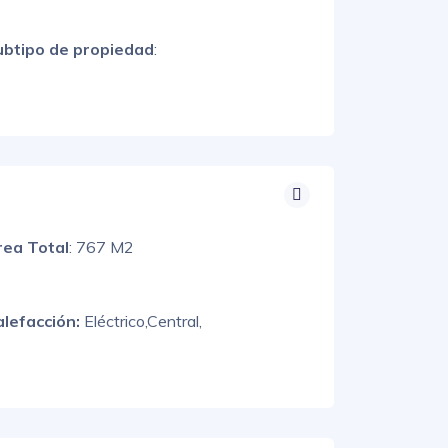
ubtipo de propiedad
:
rea Total
: 767 M2
alefacción:
Eléctrico,
Central,