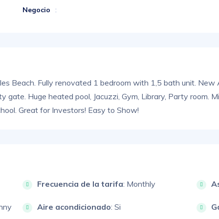
Negocio
:
Isles Beach. Fully renovated 1 bedroom with 1,5 bath unit. New
ity gate. Huge heated pool, Jacuzzi, Gym, Library, Party room. 
hool. Great for Investors! Easy to Show!
Frecuencia de la tarifa
: Monthly
A
unny
Aire acondicionado
: Si
G