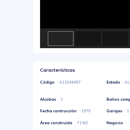
Características
Código
Estado
: A11544497
: Ac
Alcobas
Baños comp
: 1
Fecha contrucción
Garajes
: 1979
: 1
Área construida
Negocio
: 71 M2
: