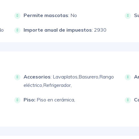
Permite mascotas
: No
S
No
Importe anual de impuestos
: 2930
Accesorios
:
Lavaplatos,
Basurero,
Rango
A
eléctrico,
Refrigerador,
Piso:
Piso en cerámica,
C