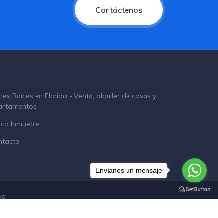
Contáctenos
nes Raíces en Florida - Venta, alquiler de casas y
artamentos
sco Inmueble
ntacto
Envíanos un mensaje
os