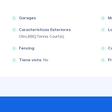
Garages
:
M
Características Exteriores
:
L
Otro,
BBQ,
Tennis Court(s),
Fencing
:
Ca
Tiene vista
: No
F