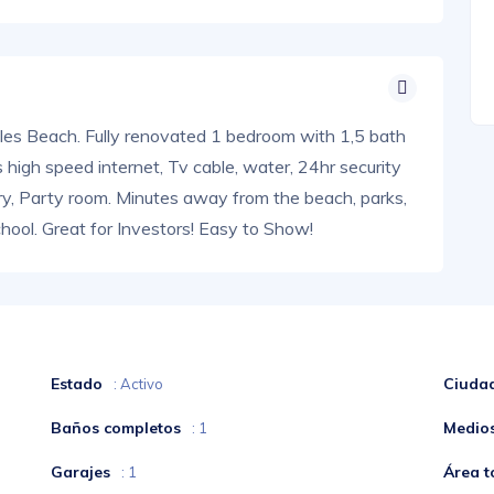
Isles Beach. Fully renovated 1 bedroom with 1,5 bath
high speed internet, Tv cable, water, 24hr security
ary, Party room. Minutes away from the beach, parks,
hool. Great for Investors! Easy to Show!
Estado
Ciuda
: Activo
Baños completos
Medio
: 1
Garajes
Área t
: 1