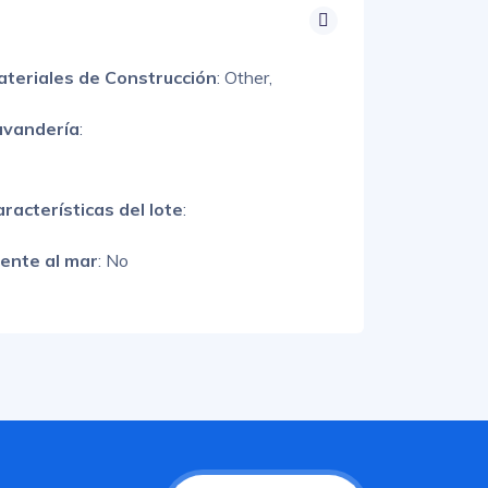
ateriales de Construcción
:
Other,
avandería
:
racterísticas del lote
:
rente al mar
: No