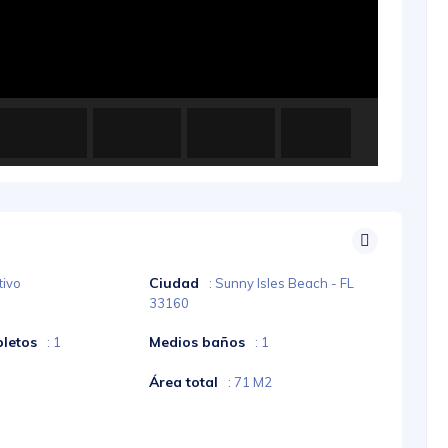
Ciudad
tivo
: Sunny Isles Beach - FL
33160
letos
Medios baños
: 1
: 1
Área total
: 71 M2