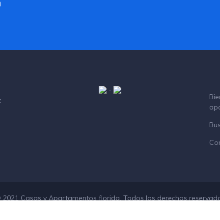
a
-
Bie
z
ap
Bu
Co
 2021 Casas y Apartamentos florida. Todos los derechos reservad