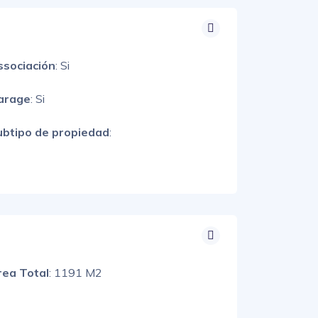
ssociación
: Si
arage
: Si
ubtipo de propiedad
:
rea Total
: 1191 M2