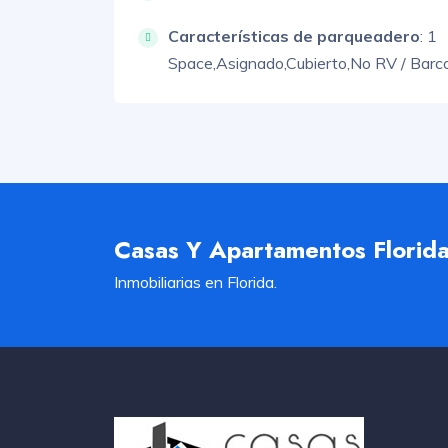
Características de parqueadero
:
1
Space,
Asignado,
Cubierto,
No RV / Barco
Casas Y Apartamentos Florid
Inmobiliarias en Florida.