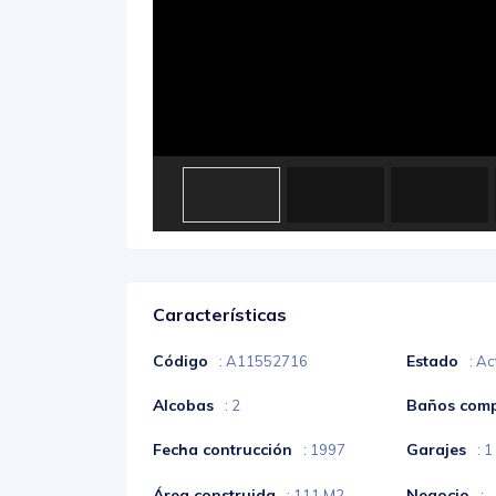
Características
Código
Estado
: A11552716
: Ac
Alcobas
Baños comp
: 2
Fecha contrucción
Garajes
: 1997
: 1
Área construida
Negocio
: 111 M2
: