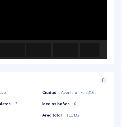
Ciudad
tivo
: Aventura - FL 33160
letos
Medios baños
: 2
: 0
Área total
: 111 M2