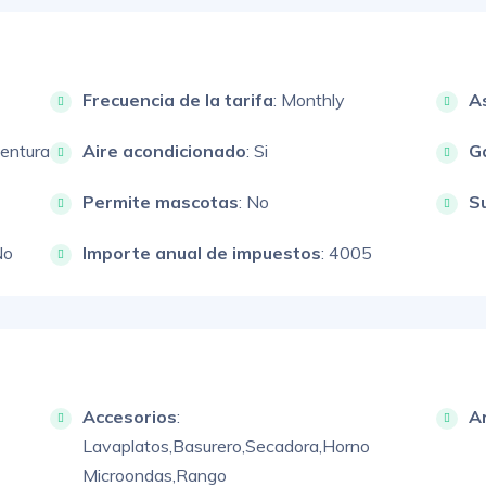
Frecuencia de la tarifa
: Monthly
A
ventura
Aire acondicionado
: Si
G
Permite mascotas
: No
S
No
Importe anual de impuestos
: 4005
Accesorios
:
A
Lavaplatos,
Basurero,
Secadora,
Horno
Microondas,
Rango