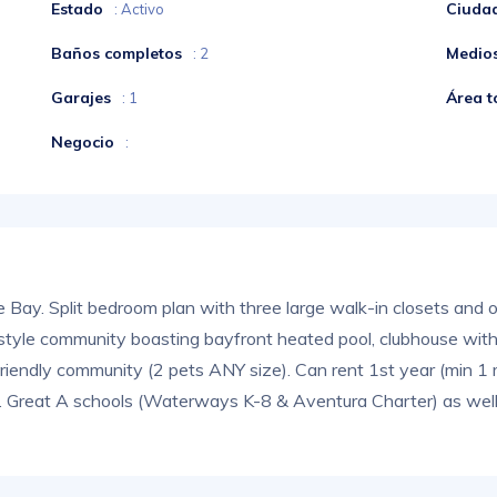
Estado
Ciuda
: Activo
Baños completos
Medio
: 2
Garajes
Área t
: 1
Negocio
:
e Bay. Split bedroom plan with three large walk-in closets and 
style community boasting bayfront heated pool, clubhouse with f
iendly community (2 pets ANY size). Can rent 1st year (min 1 
tc. Great A schools (Waterways K-8 & Aventura Charter) as wel