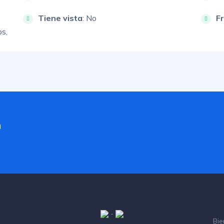
Tiene vista
: No
F
s,
a
-
Bie