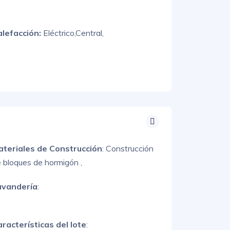
alefacción:
Eléctrico,
Central,
ateriales de Construcción
:
Construcción
 bloques de hormigón ,
avandería
:
racterísticas del lote
: