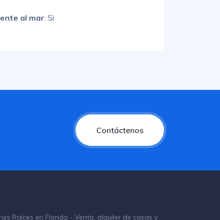
rente al mar
: Si
Contáctenos
nes Raíces en Florida - Venta, alquiler de casas y