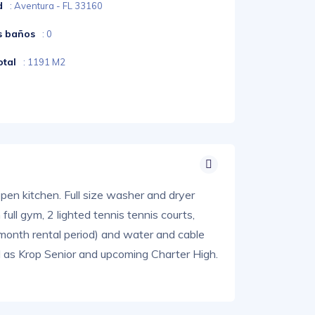
d
: Aventura - FL 33160
s baños
: 0
otal
: 1191 M2
open kitchen. Full size washer and dryer
ull gym, 2 lighted tennis tennis courts,
month rental period) and water and cable
l as Krop Senior and upcoming Charter High.