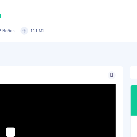
0
2 Baños
111 M2