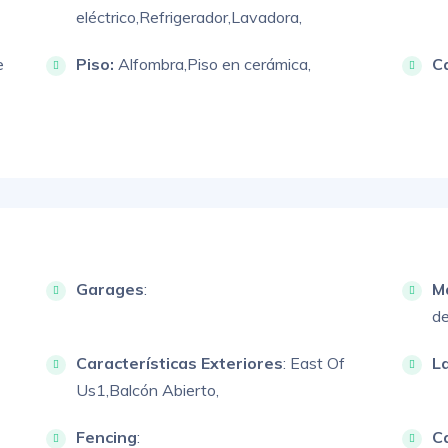
eléctrico,
Refrigerador,
Lavadora,
e
Piso:
Alfombra,
Piso en cerámica,
C
Garages
:
M
de
Características Exteriores
:
East Of
L
Us1,
Balcón Abierto,
Fencing
:
Ca