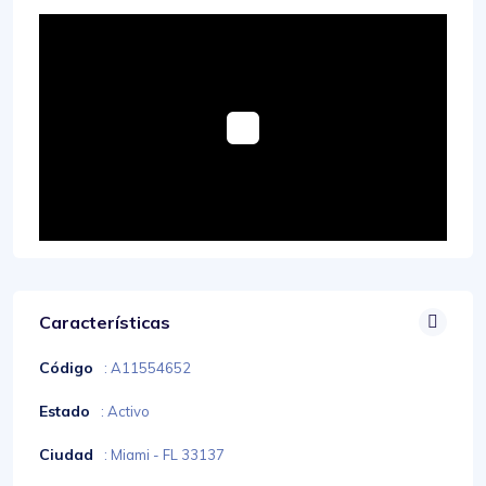
Características
Código
: A11554652
Estado
: Activo
Ciudad
: Miami - FL 33137