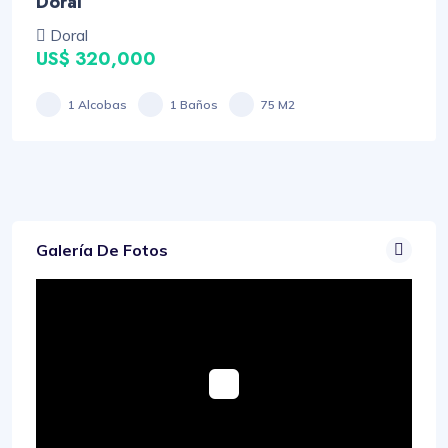
Doral
Doral
US$ 320,000
1 Alcobas
1 Baños
75 M2
Galería De Fotos