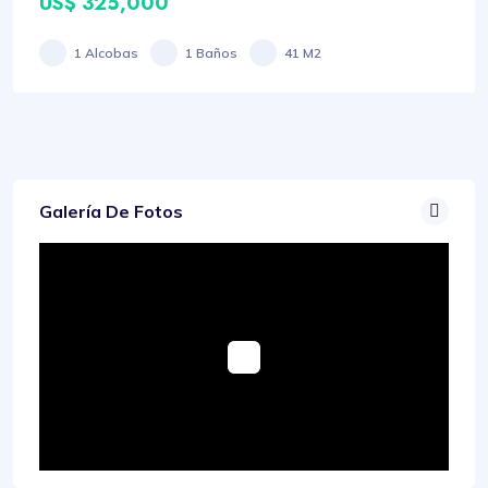
US$ 325,000
1 Alcobas
1 Baños
41 M2
Galería De Fotos