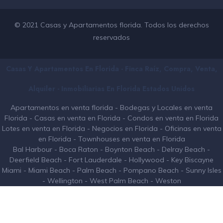
© 2021 Casas y Apartamentos florida. Todos los derechos
reservados
Casas Y Apartamentos En Florida - Finca Raíz, Compra, Venta,
Alquiler - Inmobiliarias En
Florida
Estados Unidos
Apartamentos en venta florida
-
Bodegas y Locales en venta
Florida
-
Casas en venta en Florida
-
Condos en venta en Florida
Lotes en venta en Florida
-
Negocios en Florida
-
Oficinas en venta
en Florida
-
Townhouses en venta en Florida
Bal Harbour
-
Boca Raton
-
Boynton Beach
-
Delray Beach
-
Deerfield Beach
-
Fort Lauderdale
-
Hollywood
-
Key Biscayne
Miami
-
Miami Beach
-
Palm Beach
-
Pompano Beach
-
Sunny Isles
-
Wellington
-
West Palm Beach
-
Weston