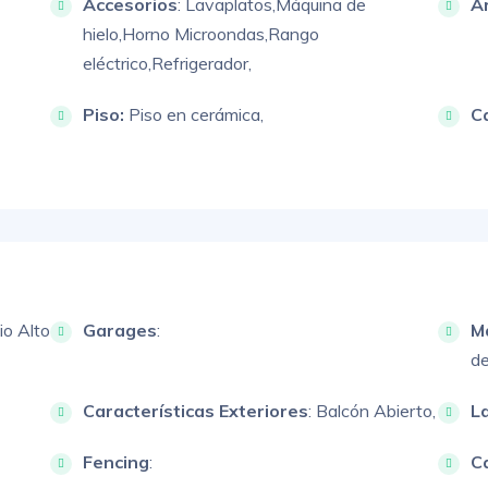
Accesorios
:
Lavaplatos,
Máquina de
A
hielo,
Horno Microondas,
Rango
eléctrico,
Refrigerador,
Piso:
Piso en cerámica,
C
cio Alto
Garages
:
M
de
Características Exteriores
:
Balcón Abierto,
L
Fencing
:
Ca