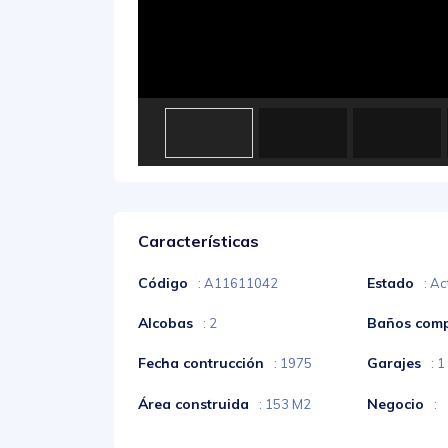
Características
Código
Estado
: A11611042
: Ac
Alcobas
Baños comp
: 2
Fecha contrucción
Garajes
: 1975
: 1
Área construida
Negocio
: 153 M2
: