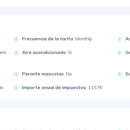
Frecuencia de la tarifa
: Monthly
A
ami
Aire acondicionado
: Si
G
Permite mascotas
: No
S
No
Importe anual de impuestos
: 11576