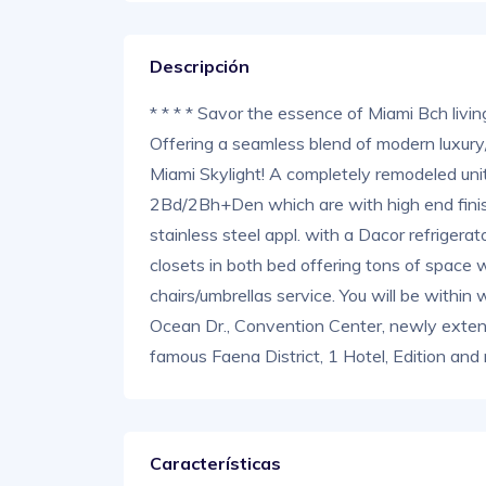
Descripción
* * * * Savor the essence of Miami Bch livi
Offering a seamless blend of modern luxu
Miami Skylight! A completely remodeled unit a
2Bd/2Bh+Den which are with high end finis
stainless steel appl. with a Dacor refrigera
closets in both bed offering tons of space w
chairs/umbrellas service. You will be within
Ocean Dr., Convention Center, newly exten
famous Faena District, 1 Hotel, Edition and 
Características