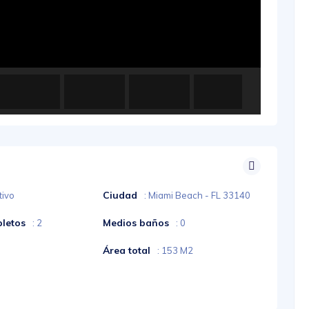
Ciudad
tivo
: Miami Beach - FL 33140
letos
Medios baños
: 2
: 0
Área total
: 153 M2