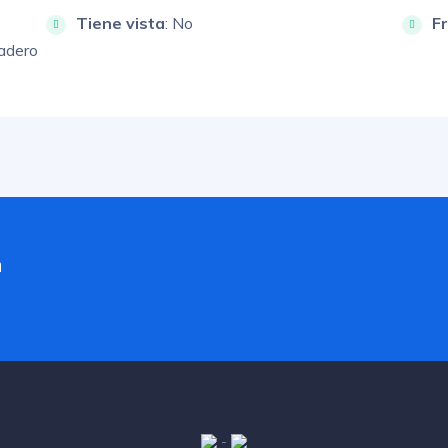
Tiene vista
: No
F
adero
a
-