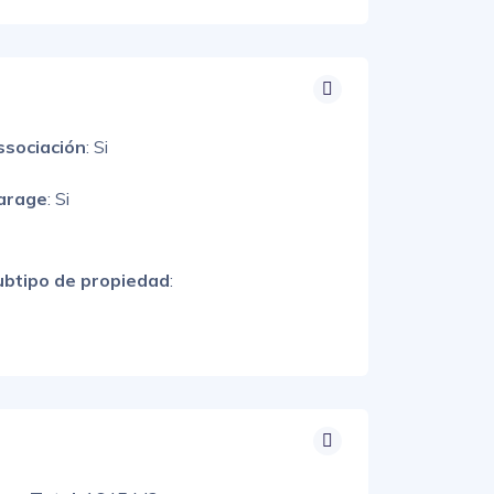
ssociación
: Si
arage
: Si
ubtipo de propiedad
: