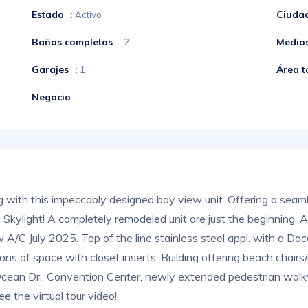
Estado
Ciuda
: Activo
Baños completos
Medio
: 2
Garajes
Área t
: 1
Negocio
:
ng with this impeccably designed bay view unit. Offering a seam
light! A completely remodeled unit are just the beginning. A 
A/C July 2025. Top of the line stainless steel appl. with a Dac
ons of space with closet inserts. Building offering beach chairs/
 Ocean Dr., Convention Center, newly extended pedestrian wa
ee the virtual tour video!