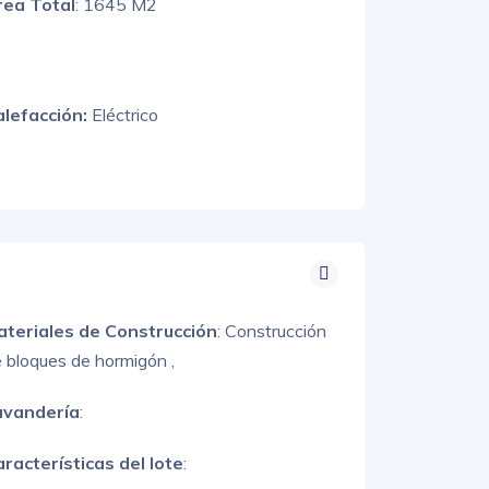
rea Total
: 1645 M2
alefacción:
Eléctrico
ateriales de Construcción
:
Construcción
 bloques de hormigón ,
avandería
:
racterísticas del lote
: