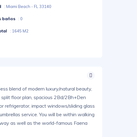
d
: Miami Beach - FL 33140
s baños
: 0
otal
: 1645 M2
less blend of modern luxury/natural beauty,
split floor plan, spacious 2Bd/2Bh+Den
or refrigerator, impact windows/sliding glass
umbrellas service. You will be within walking
lkway as well as the world-famous Faena