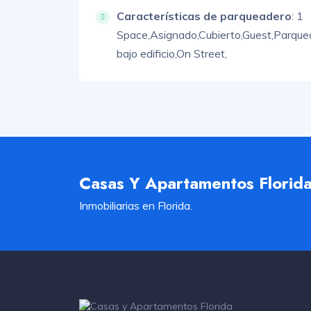
Características de parqueadero
:
1
Space,
Asignado,
Cubierto,
Guest,
Parque
bajo edificio,
On Street,
Casas Y Apartamentos Florid
Inmobiliarias en Florida.