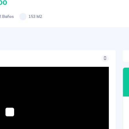
00
2 Baños
153 M2