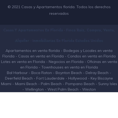
© 2021 Casas y Apartamentos florida. Todos los derechos
reservados
Casas Y Apartamentos En Florida - Finca Raíz, Compra, Venta,
Alquiler - Inmobiliarias En
Florida
Estados Unidos
Apartamentos en venta florida
-
Bodegas y Locales en venta
Florida
-
Casas en venta en Florida
-
Condos en venta en Florida
Lotes en venta en Florida
-
Negocios en Florida
-
Oficinas en venta
en Florida
-
Townhouses en venta en Florida
Bal Harbour
-
Boca Raton
-
Boynton Beach
-
Delray Beach
-
Deerfield Beach
-
Fort Lauderdale
-
Hollywood
-
Key Biscayne
Miami
-
Miami Beach
-
Palm Beach
-
Pompano Beach
-
Sunny Isles
-
Wellington
-
West Palm Beach
-
Weston