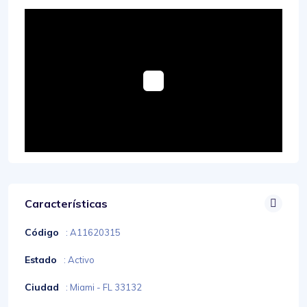
Características
Código
: A11620315
Estado
: Activo
Ciudad
: Miami - FL 33132