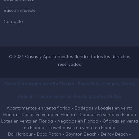
Busco Inmueble
Contacto
© 2021 Casas y Apartamentos florida. Todos los derechos
reservados
Casas Y Apartamentos En Florida - Finca Raíz, Compra, Venta,
Alquiler - Inmobiliarias En
Florida
Estados Unidos
Apartamentos en venta florida
-
Bodegas y Locales en venta
Florida
-
Casas en venta en Florida
-
Condos en venta en Florida
Lotes en venta en Florida
-
Negocios en Florida
-
Oficinas en venta
en Florida
-
Townhouses en venta en Florida
Bal Harbour
-
Boca Raton
-
Boynton Beach
-
Delray Beach
-