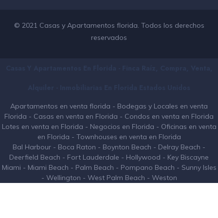
© 2021 Casas y Apartamentos florida. Todos los derechos
reservados
Casas Y Apartamentos En Florida - Finca Raíz, Compra, Venta,
Alquiler - Inmobiliarias En
Florida
Estados Unidos
Apartamentos en venta florida
-
Bodegas y Locales en venta
Florida
-
Casas en venta en Florida
-
Condos en venta en Florida
Lotes en venta en Florida
-
Negocios en Florida
-
Oficinas en venta
en Florida
-
Townhouses en venta en Florida
Bal Harbour
-
Boca Raton
-
Boynton Beach
-
Delray Beach
-
Deerfield Beach
-
Fort Lauderdale
-
Hollywood
-
Key Biscayne
Miami
-
Miami Beach
-
Palm Beach
-
Pompano Beach
-
Sunny Isles
-
Wellington
-
West Palm Beach
-
Weston