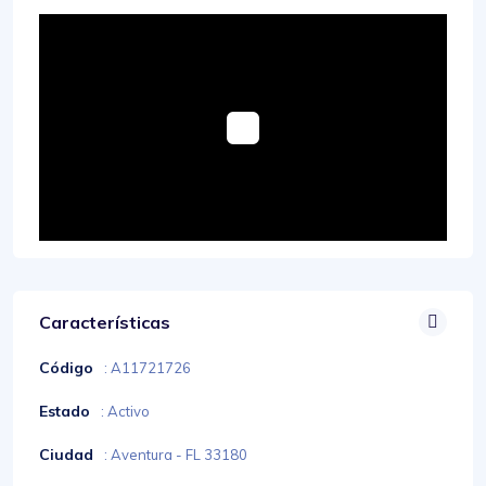
Características
Código
: A11721726
Estado
: Activo
Ciudad
: Aventura - FL 33180