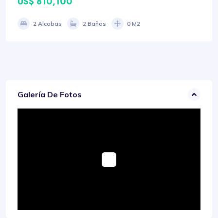
US$ 810,100
2 Alcobas
2 Baños
0 M2
Galería De Fotos