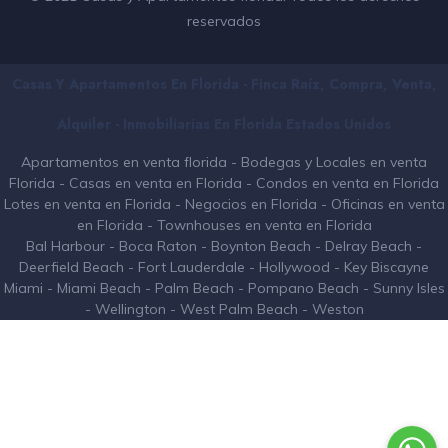
reservados
Casas Y Apartamentos En Florida - Finca Raíz, Compra, Venta,
Alquiler - Inmobiliarias En
Florida
Estados Unidos
Apartamentos en venta florida
-
Bodegas y Locales en venta
Florida
-
Casas en venta en Florida
-
Condos en venta en Florida
Lotes en venta en Florida
-
Negocios en Florida
-
Oficinas en venta
en Florida
-
Townhouses en venta en Florida
Bal Harbour
-
Boca Raton
-
Boynton Beach
-
Delray Beach
-
Deerfield Beach
-
Fort Lauderdale
-
Hollywood
-
Key Biscayne
Miami
-
Miami Beach
-
Palm Beach
-
Pompano Beach
-
Sunny Isles
-
Wellington
-
West Palm Beach
-
Weston