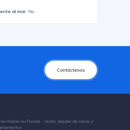
rente al mar
: No
Contáctenos
nes Raíces en Florida - Venta, alquiler de casas y
artamentos