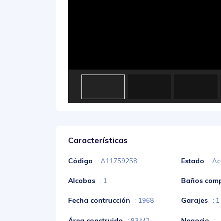
Características
Código
Estado
: A11759258
: Ac
Alcobas
Baños comp
: 1
Fecha contrucción
Garajes
: 1968
: 1
Área construida
Negocio
: 93 M2
: