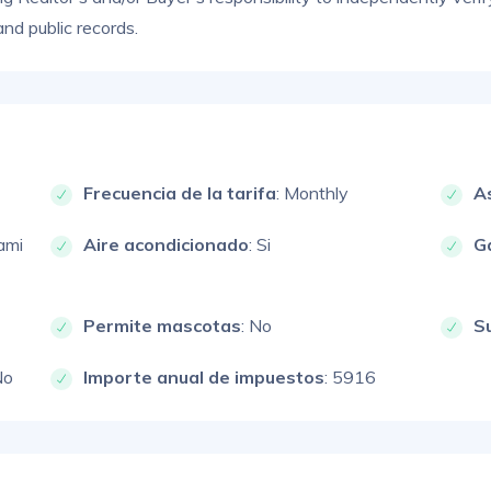
and public records.
Frecuencia de la tarifa
: Monthly
A
ami
Aire acondicionado
: Si
G
Permite mascotas
: No
S
No
Importe anual de impuestos
: 5916