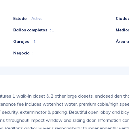
Estado
Ciuda
: Activo
Baños completos
Medio
: 1
Garajes
Área t
: 1
Negocio
:
tures 1 walk-in closet & 2 other large closets, enclosed den t
nance fee includes water/hot water, premium cable/high speed
security, exterminator & parking. Beautiful open lobby and bic
tions throughout! Impact window and sliding door. Information co
ng Realtor's and/or Buyer's responsibility to independently verif