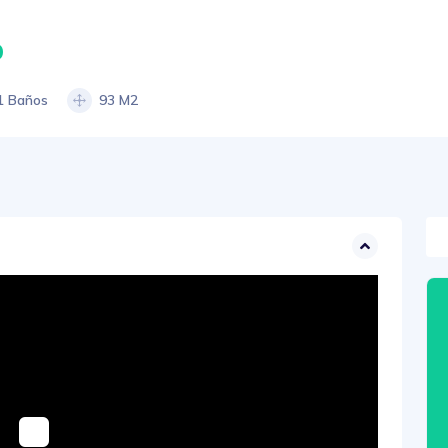
0
1 Baños
93 M2