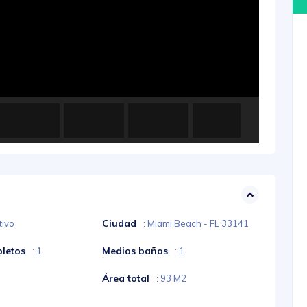
Ciudad
tivo
: Miami Beach - FL 33141
letos
Medios baños
: 1
: 1
Área total
: 93 M2