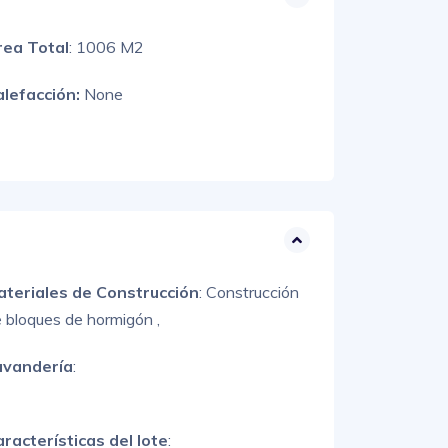
rea Total
: 1006 M2
alefacción:
None
ateriales de Construcción
:
Construcción
 bloques de hormigón ,
avandería
:
racterísticas del lote
: