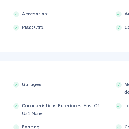
Accesorios
:
A
Piso:
Otro,
C
Garages
:
M
de
Características Exteriores
:
East Of
L
Us1,
None,
Fencing
:
Ca