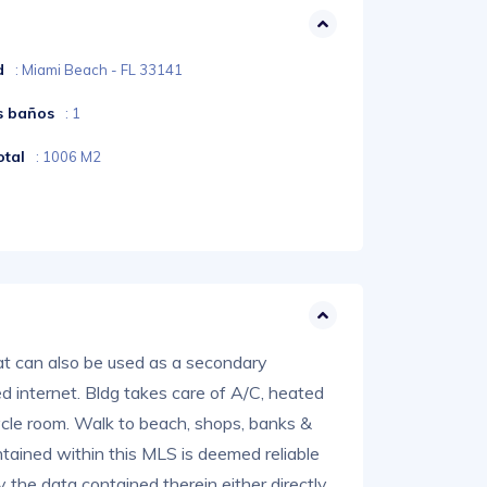
d
: Miami Beach - FL 33141
s baños
: 1
otal
: 1006 M2
hat can also be used as a secondary
 internet. Bldg takes care of A/C, heated
ycle room. Walk to beach, shops, banks &
ntained within this MLS is deemed reliable
y the data contained therein either directly