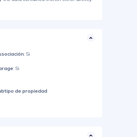
ssociación
: Si
arage
: Si
ubtipo de propiedad
: