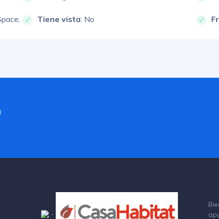
Space,
Tiene vista
: No
F
a
Bie
-
ap