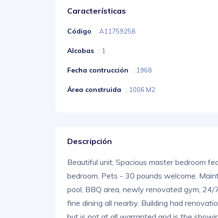
Características
Código
: A11759258
Alcobas
: 1
Fecha contrucción
: 1968
Área construida
: 1006 M2
Descripción
Beautiful unit, Spacious master bedroom fea
bedroom. Pets - 30 pounds welcome. Mainte
pool, BBQ area, newly renovated gym, 24/7 
fine dining all nearby. Building had renova
but is not at all warranted and is the showi