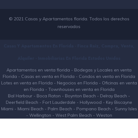
© 2021 Casas y Apartamentos florida. Todos los derechos
reservados
Casas Y Apartamentos En Florida - Finca Raíz, Compra, Venta,
Alquiler - Inmobiliarias En
Florida
Estados Unidos
Apartamentos en venta florida
-
Bodegas y Locales en venta
Florida
-
Casas en venta en Florida
-
Condos en venta en Florida
Lotes en venta en Florida
-
Negocios en Florida
-
Oficinas en venta
en Florida
-
Townhouses en venta en Florida
Bal Harbour
-
Boca Raton
-
Boynton Beach
-
Delray Beach
-
Deerfield Beach
-
Fort Lauderdale
-
Hollywood
-
Key Biscayne
Miami
-
Miami Beach
-
Palm Beach
-
Pompano Beach
-
Sunny Isles
-
Wellington
-
West Palm Beach
-
Weston