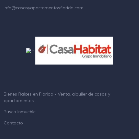
info@casasyapartamentosflorida.com
-
Bienes Raíces en Florida - Venta, alquiler de casas y
apartamentos
Busco Inmueble
Contacto