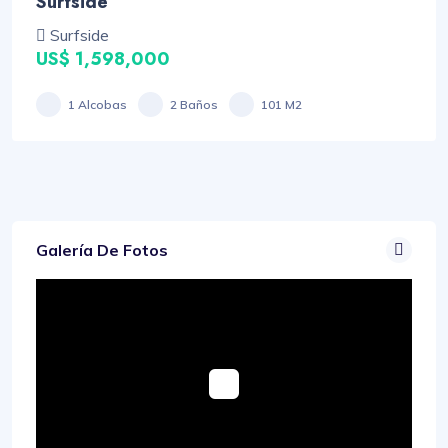
Surfside
Surfside
US$ 1,598,000
1 Alcobas
2 Baños
101 M2
Galería De Fotos