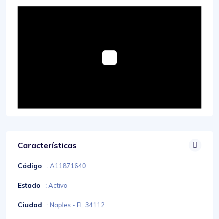
Características
Código
: A11871640
Estado
: Activo
Ciudad
: Naples - FL 34112