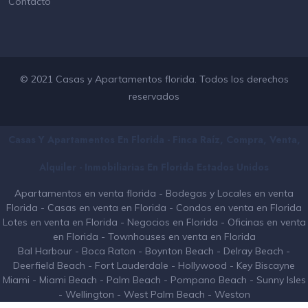
Contacto
© 2021 Casas y Apartamentos florida. Todos los derechos
reservados
Casas Y Apartamentos En Florida - Finca Raíz, Compra, Venta,
Alquiler - Inmobiliarias En
Florida
Estados Unidos
Apartamentos en venta florida
-
Bodegas y Locales en venta
Florida
-
Casas en venta en Florida
-
Condos en venta en Florida
Lotes en venta en Florida
-
Negocios en Florida
-
Oficinas en venta
en Florida
-
Townhouses en venta en Florida
Bal Harbour
-
Boca Raton
-
Boynton Beach
-
Delray Beach
-
Deerfield Beach
-
Fort Lauderdale
-
Hollywood
-
Key Biscayne
Miami
-
Miami Beach
-
Palm Beach
-
Pompano Beach
-
Sunny Isles
-
Wellington
-
West Palm Beach
-
Weston