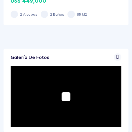
US$ 449,000
2 Alcobas
2 Baños
95 M2
Galería De Fotos