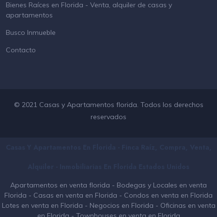
Bienes Raíces en Florida - Venta, alquiler de casas y
apartamentos
Busco Inmueble
Contacto
© 2021 Casas y Apartamentos florida. Todos los derechos
reservados
Casas Y Apartamentos En Florida - Finca Raíz, Compra, Venta,
Alquiler - Inmobiliarias En
Florida
Estados Unidos
Apartamentos en venta florida
-
Bodegas y Locales en venta
Florida
-
Casas en venta en Florida
-
Condos en venta en Florida
Lotes en venta en Florida
-
Negocios en Florida
-
Oficinas en venta
en Florida
-
Townhouses en venta en Florida