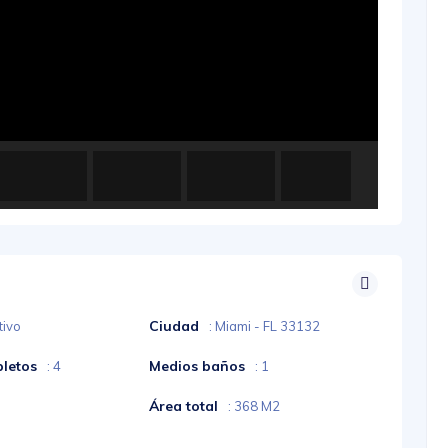
Ciudad
tivo
: Miami - FL 33132
letos
Medios baños
: 4
: 1
Área total
: 368 M2