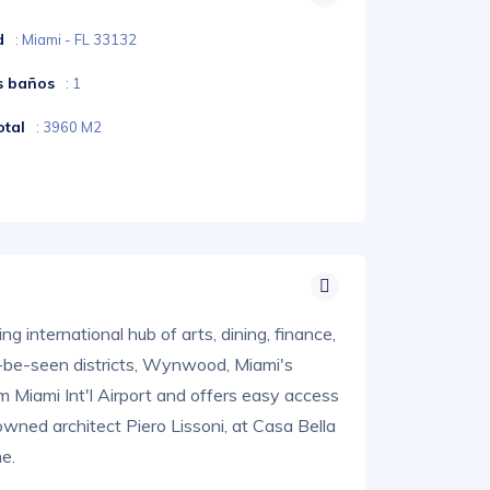
d
: Miami - FL 33132
s baños
: 1
otal
: 3960 M2
ng international hub of arts, dining, finance,
d-be-seen districts, Wynwood, Miami's
om Miami Int'l Airport and offers easy access
wned architect Piero Lissoni, at Casa Bella
e.