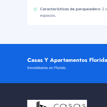
Características de parqueadero
:
2 
espacios,
Casas Y Apartamentos Florid
Inmobiliarias en Florida.