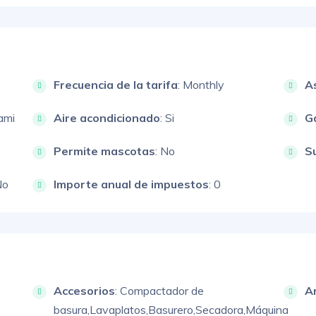
Frecuencia de la tarifa
: Monthly
A
ami
Aire acondicionado
: Si
G
Permite mascotas
: No
S
No
Importe anual de impuestos
: 0
Accesorios
:
Compactador de
A
basura,
Lavaplatos,
Basurero,
Secadora,
Máquina