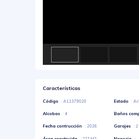
Características
Código
Estado
: A11379020
: Ac
Alcobas
Baños comp
: 4
Fecha contrucción
Garajes
: 2026
: 2
Área construida
Negocio
: 277 M2
: