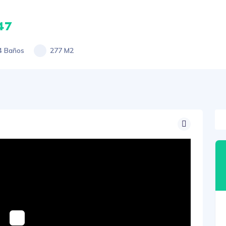
47
4 Baños
277 M2