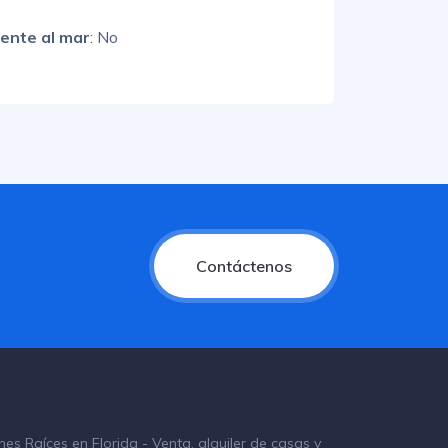
rente al mar
: No
Contáctenos
nes Raíces en Florida - Venta, alquiler de casas y