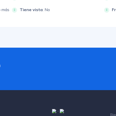
o más
Tiene vista
: No
F
a
-
Bie