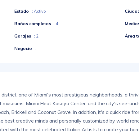
Estado
Ciuda
: Activo
Baños completos
Medio
: 4
Garajes
Área t
: 2
Negocio
:
 district, one of Miami's most prestigious neighborhoods, a thrivi
 of museums, Miami Heat Kaseya Center, and the city's see-an
, Brickell and Coconut Grove. In addition, it's a quick ride fr
the best creative minds and personally customized by world reno
ted with the most celebrated Italian Artists to curate your hom