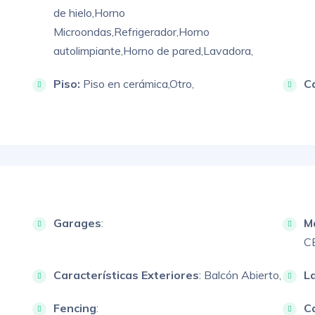
de hielo,
Horno
Microondas,
Refrigerador,
Horno
autolimpiante,
Horno de pared,
Lavadora,
Piso:
Piso en cerámica,
Otro,
C
Garages
:
M
C
Características Exteriores
:
Balcón Abierto,
L
Fencing
:
Ca