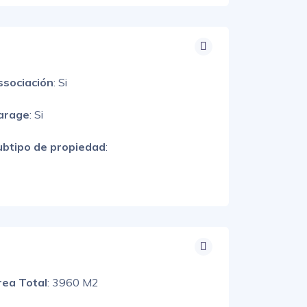
ssociación
: Si
arage
: Si
ubtipo de propiedad
:
rea Total
: 3960 M2