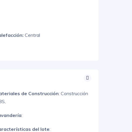
alefacción:
Central
ateriales de Construcción
:
Construcción
BS,
avandería
:
racterísticas del lote
: