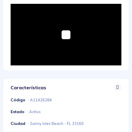
Características
Código
: A11426284
Estado
: Activo
Ciudad
: Sunny Isles Beach - FL 33160