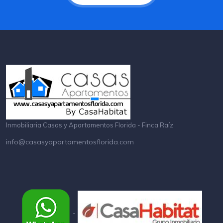
Inmobiliaria Casas y Apartamentos Florida - Finca Raíz
info@casasyapartamentosflorida.com
-