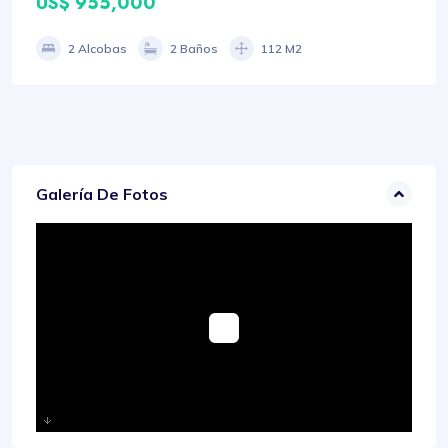
US$ 955,000
2 Alcobas
2 Baños
112 M2
Galería De Fotos