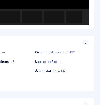
Ciudad
tivo
: Miami - FL 33132
letos
Medios baños
: 3
:
Área total
: 187 M2