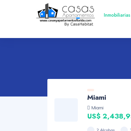
Inmobiliarias
Miami
Miami
US$ 2,438,
2 Alcobas