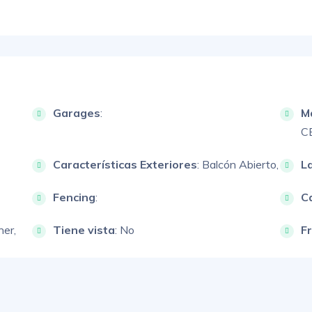
Garages
:
M
C
Características Exteriores
:
Balcón Abierto,
L
Fencing
:
Ca
her,
Tiene vista
: No
F