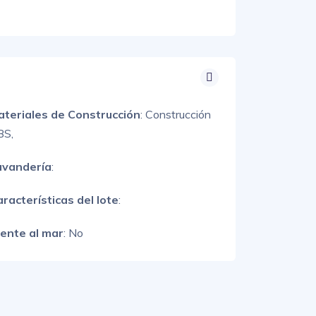
ateriales de Construcción
:
Construcción
BS,
avandería
:
racterísticas del lote
:
rente al mar
: No