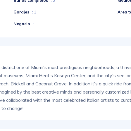
Baños completos
Medio
: 3
Garajes
Área t
: 1
Negocio
:
 district,one of Miami's most prestigious neighborhoods, a thrivin
 of museums, Miami Heat's Kaseya Center, and the city's see-
h, Brickell and Coconut Grove. In addition it's a quick ride fro
imagined by the best creative minds and personally customized b
e collaborated with the most celebrated Italian artists to cu
t to change!