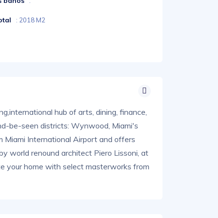
s baños
:
otal
: 2018 M2
g,international hub of arts, dining, finance,
and-be-seen districts: Wynwood, Miami's
m Miami International Airport and offers
y world renound architect Piero Lissoni, at
rate your home with select masterworks from