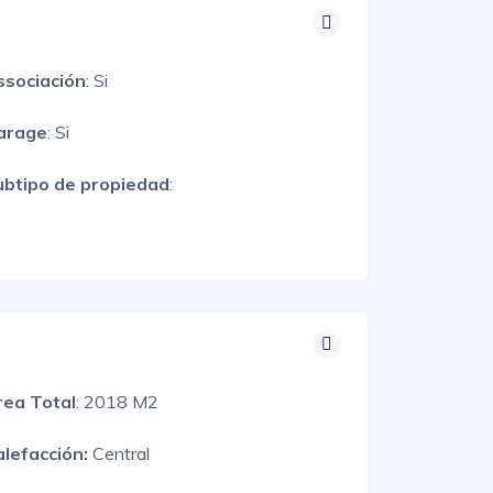
ssociación
: Si
arage
: Si
ubtipo de propiedad
:
rea Total
: 2018 M2
alefacción:
Central