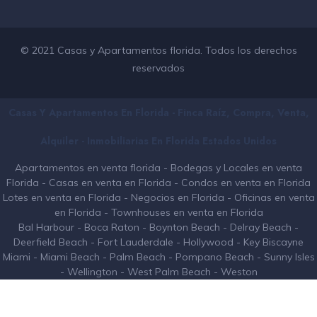
© 2021 Casas y Apartamentos florida. Todos los derechos
reservados
Casas Y Apartamentos En Florida - Finca Raíz, Compra, Venta,
Alquiler - Inmobiliarias En
Florida
Estados Unidos
Apartamentos en venta florida
-
Bodegas y Locales en venta
Florida
-
Casas en venta en Florida
-
Condos en venta en Florida
Lotes en venta en Florida
-
Negocios en Florida
-
Oficinas en venta
en Florida
-
Townhouses en venta en Florida
Bal Harbour
-
Boca Raton
-
Boynton Beach
-
Delray Beach
-
Deerfield Beach
-
Fort Lauderdale
-
Hollywood
-
Key Biscayne
Miami
-
Miami Beach
-
Palm Beach
-
Pompano Beach
-
Sunny Isles
-
Wellington
-
West Palm Beach
-
Weston