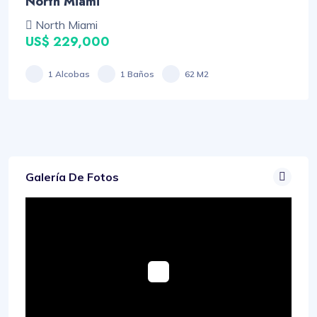
North Miami
North Miami
US$ 229,000
1 Alcobas
1 Baños
62 M2
Galería De Fotos