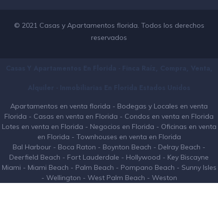
© 2021 Casas y Apartamentos florida. Todos los derechos
reservados
Casas Y Apartamentos En Florida - Finca Raíz, Compra, Venta,
Alquiler - Inmobiliarias En
Florida
Estados Unidos
Apartamentos en venta florida
-
Bodegas y Locales en venta
Florida
-
Casas en venta en Florida
-
Condos en venta en Florida
Lotes en venta en Florida
-
Negocios en Florida
-
Oficinas en venta
en Florida
-
Townhouses en venta en Florida
Bal Harbour
-
Boca Raton
-
Boynton Beach
-
Delray Beach
-
Deerfield Beach
-
Fort Lauderdale
-
Hollywood
-
Key Biscayne
Miami
-
Miami Beach
-
Palm Beach
-
Pompano Beach
-
Sunny Isles
-
Wellington
-
West Palm Beach
-
Weston