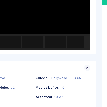
Ciudad
tivo
: Hollywood - FL 33020
letos
Medios baños
: 2
: 0
Área total
: 0 M2