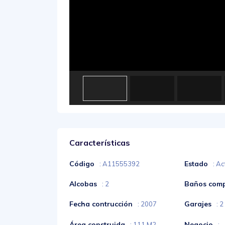
Características
Código
Estado
: A11555392
: Ac
Alcobas
Baños comp
: 2
Fecha contrucción
Garajes
: 2007
: 2
Área construida
Negocio
: 111 M2
: