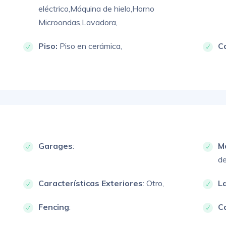
eléctrico,
Máquina de hielo,
Horno
Microondas,
Lavadora,
Piso:
Piso en cerámica,
C
Garages
:
M
de
Características Exteriores
:
Otro,
L
Fencing
:
Ca