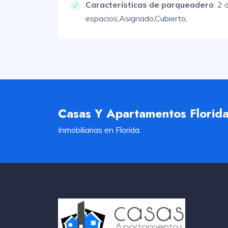
Características de parqueadero
:
2 
espacios,
Asignado,
Cubierto,
Casas Y Apartamentos Florid
Inmobiliarias en Florida.