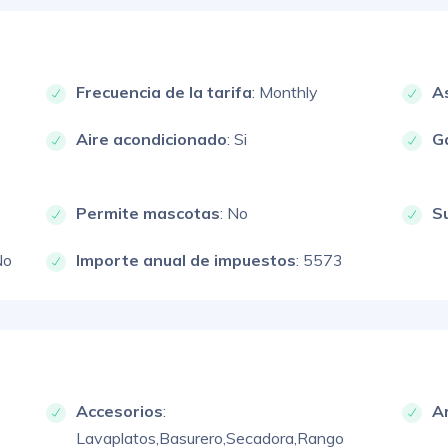
Frecuencia de la tarifa
: Monthly
A
Aire acondicionado
: Si
G
Permite mascotas
: No
S
No
Importe anual de impuestos
: 5573
Accesorios
:
A
Lavaplatos,
Basurero,
Secadora,
Rango