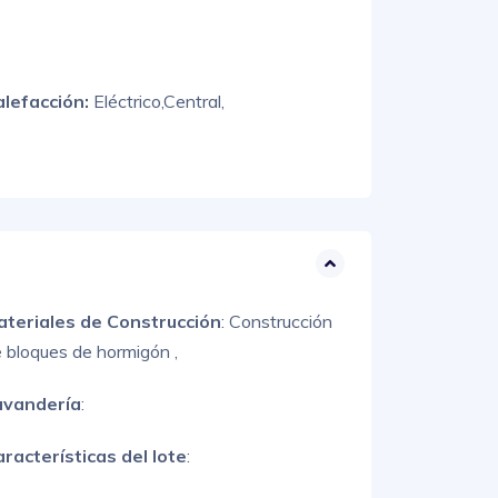
alefacción:
Eléctrico,
Central,
ateriales de Construcción
:
Construcción
 bloques de hormigón ,
avandería
:
racterísticas del lote
: