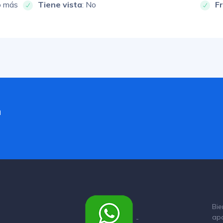
o más
Tiene vista
: No
F
a
Bie
ap
-