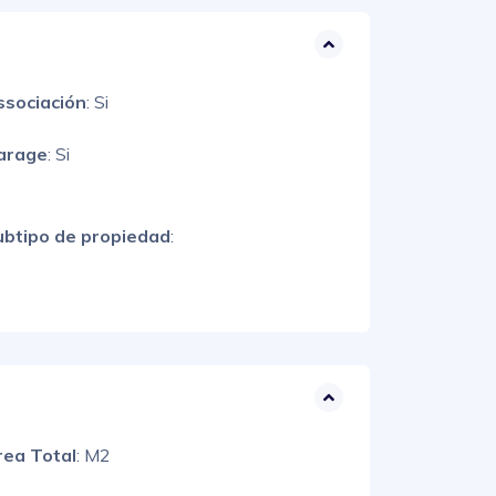
ssociación
: Si
arage
: Si
ubtipo de propiedad
:
rea Total
: M2