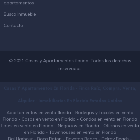
apartamentos
Busco Inmueble
Contacto
© 2021 Casas y Apartamentos florida. Todos los derechos
reservados
Casas Y Apartamentos En Florida - Finca Raíz, Compra, Venta,
Alquiler - Inmobiliarias En
Florida
Estados Unidos
Apartamentos en venta florida
-
Bodegas y Locales en venta
Florida
-
Casas en venta en Florida
-
Condos en venta en Florida
Lotes en venta en Florida
-
Negocios en Florida
-
Oficinas en venta
en Florida
-
Townhouses en venta en Florida
Bal Harbour
-
Boca Raton
-
Boynton Beach
-
Delray Beach
-