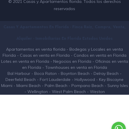
© 2021 Casas y Apartamentos florida. Todos los derechos
reservados
Casas Y Apartamentos En Florida - Finca Raíz, Compra, Venta,
Alquiler - Inmobiliarias En
Florida
Estados Unidos
Apartamentos en venta florida
-
Bodegas y Locales en venta
Florida
-
Casas en venta en Florida
-
Condos en venta en Florida
Lotes en venta en Florida
-
Negocios en Florida
-
Oficinas en venta
en Florida
-
Townhouses en venta en Florida
Bal Harbour
-
Boca Raton
-
Boynton Beach
-
Delray Beach
-
Deerfield Beach
-
Fort Lauderdale
-
Hollywood
-
Key Biscayne
Miami
-
Miami Beach
-
Palm Beach
-
Pompano Beach
-
Sunny Isles
-
Wellington
-
West Palm Beach
-
Weston