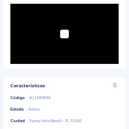
Características
Código
: A11569690
Estado
: Activo
Ciudad
: Sunny Isles Beach - FL 33160