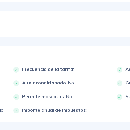
Frecuencia de la tarifa
:
A
Aire acondicionado
: No
G
Permite mascotas
: No
S
No
Importe anual de impuestos
: