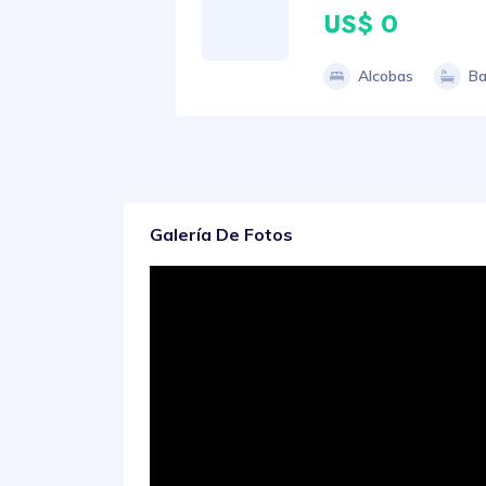
US$ 0
Alcobas
Ba
Galería De Fotos