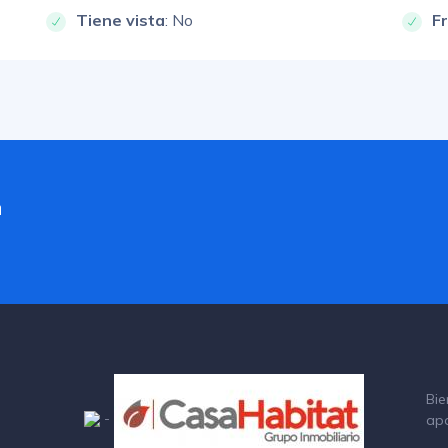
Tiene vista
: No
F
a
Bie
-
ap