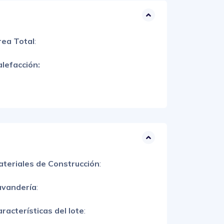
rea Total
:
lefacción:
ateriales de Construcción
:
avandería
:
racterísticas del lote
: