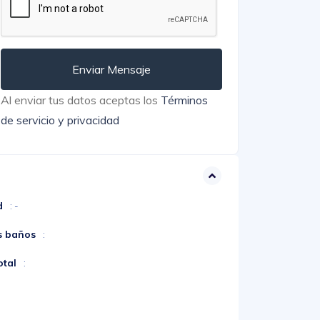
Enviar Mensaje
Al enviar tus datos aceptas los
Términos
de servicio y privacidad
d
: -
s baños
:
otal
: