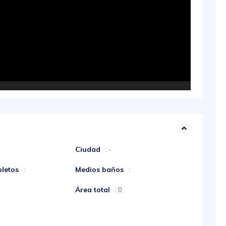
Ciudad
: -
letos
Medios baños
:
:
Área total
: 0