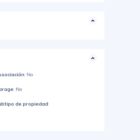
ssociación
: No
arage
: No
ubtipo de propiedad
: