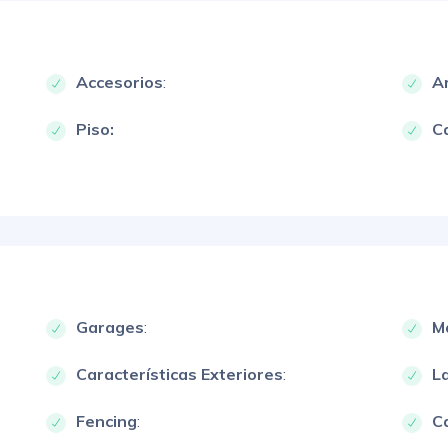
Accesorios
:
A
Piso:
Ca
Garages
:
M
Características Exteriores
:
L
Fencing
:
Ca