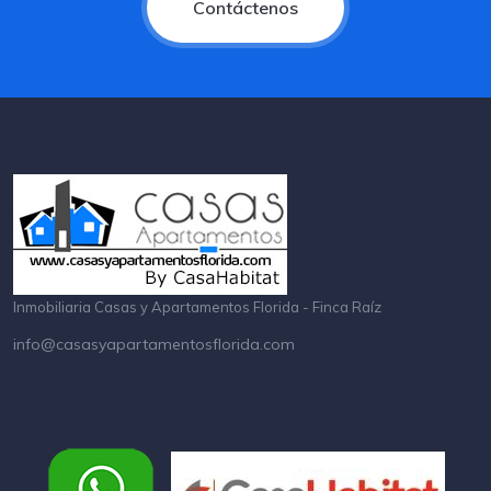
Contáctenos
Inmobiliaria Casas y Apartamentos Florida - Finca Raíz
info@casasyapartamentosflorida.com