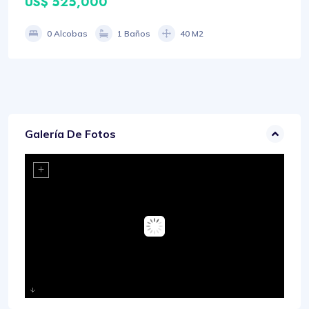
US$ 525,000
0 Alcobas
1 Baños
40 M2
Galería De Fotos