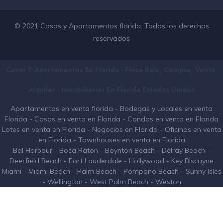
© 2021 Casas y Apartamentos florida. Todos los derechos
reservados
Casas Y Apartamentos En Florida - Finca Raíz, Compra, Venta,
Alquiler - Inmobiliarias En
Florida
Estados Unidos
Apartamentos en venta florida
-
Bodegas y Locales en venta
Florida
-
Casas en venta en Florida
-
Condos en venta en Florida
Lotes en venta en Florida
-
Negocios en Florida
-
Oficinas en venta
en Florida
-
Townhouses en venta en Florida
Bal Harbour
-
Boca Raton
-
Boynton Beach
-
Delray Beach
-
Deerfield Beach
-
Fort Lauderdale
-
Hollywood
-
Key Biscayne
Miami
-
Miami Beach
-
Palm Beach
-
Pompano Beach
-
Sunny Isles
-
Wellington
-
West Palm Beach
-
Weston