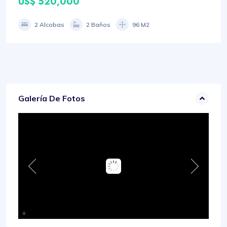
US$ 520,000
2 Alcobas
2 Baños
96 M2
Galería De Fotos