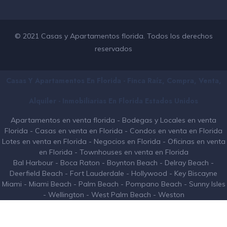
© 2021 Casas y Apartamentos florida. Todos los derechos
reservados
Casas Y Apartamentos En Florida - Finca Raíz, Compra, Venta,
Alquiler - Inmobiliarias En
Florida
Estados Unidos
Apartamentos en venta florida
-
Bodegas y Locales en venta
Florida
-
Casas en venta en Florida
-
Condos en venta en Florida
Lotes en venta en Florida
-
Negocios en Florida
-
Oficinas en venta
en Florida
-
Townhouses en venta en Florida
Bal Harbour
-
Boca Raton
-
Boynton Beach
-
Delray Beach
-
Deerfield Beach
-
Fort Lauderdale
-
Hollywood
-
Key Biscayne
Miami
-
Miami Beach
-
Palm Beach
-
Pompano Beach
-
Sunny Isles
-
Wellington
-
West Palm Beach
-
Weston