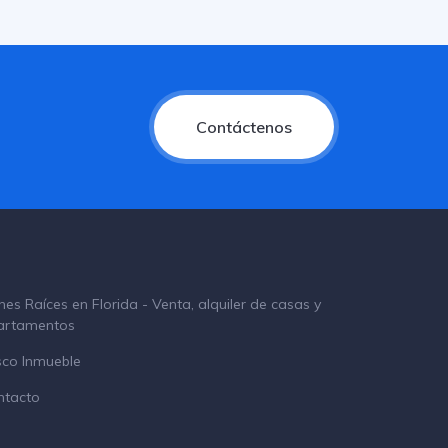
Contáctenos
nes Raíces en Florida - Venta, alquiler de casas y
artamentos
sco Inmueble
ntacto