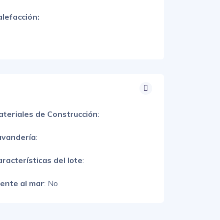
lefacción:
ateriales de Construcción
:
avandería
:
racterísticas del lote
:
rente al mar
: No