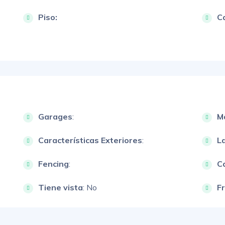
Piso:
Ca
Garages
:
M
Características Exteriores
:
L
Fencing
:
Ca
Tiene vista
: No
F