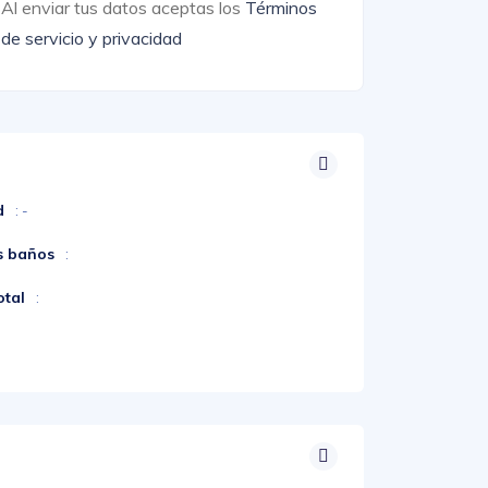
Al enviar tus datos aceptas los
Términos
de servicio y privacidad
d
: -
s baños
:
otal
: