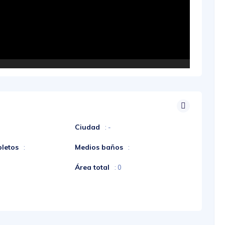
Ciudad
: -
letos
Medios baños
:
:
Área total
: 0