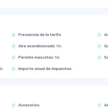
Frecuencia de la tarifa
:
A
Aire acondicionado
: No
G
Permite mascotas
: No
S
No
Importe anual de impuestos
:
Accesorios
:
A