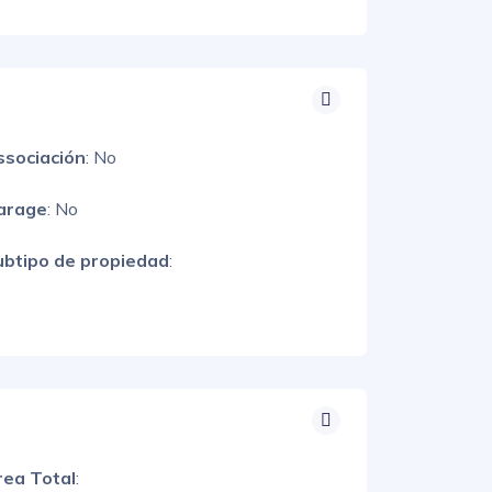
ssociación
: No
arage
: No
ubtipo de propiedad
:
rea Total
: