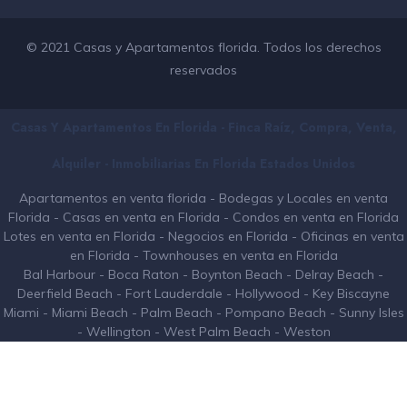
© 2021 Casas y Apartamentos florida. Todos los derechos
reservados
Casas Y Apartamentos En Florida - Finca Raíz, Compra, Venta,
Alquiler - Inmobiliarias En
Florida
Estados Unidos
Apartamentos en venta florida
-
Bodegas y Locales en venta
Florida
-
Casas en venta en Florida
-
Condos en venta en Florida
Lotes en venta en Florida
-
Negocios en Florida
-
Oficinas en venta
en Florida
-
Townhouses en venta en Florida
Bal Harbour
-
Boca Raton
-
Boynton Beach
-
Delray Beach
-
Deerfield Beach
-
Fort Lauderdale
-
Hollywood
-
Key Biscayne
Miami
-
Miami Beach
-
Palm Beach
-
Pompano Beach
-
Sunny Isles
-
Wellington
-
West Palm Beach
-
Weston