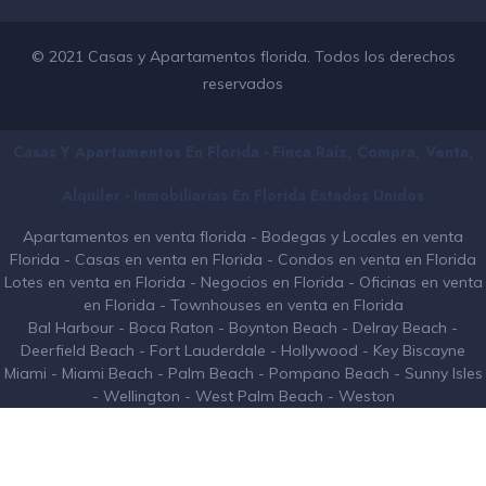
© 2021 Casas y Apartamentos florida. Todos los derechos
reservados
Casas Y Apartamentos En Florida - Finca Raíz, Compra, Venta,
Alquiler - Inmobiliarias En
Florida
Estados Unidos
Apartamentos en venta florida
-
Bodegas y Locales en venta
Florida
-
Casas en venta en Florida
-
Condos en venta en Florida
Lotes en venta en Florida
-
Negocios en Florida
-
Oficinas en venta
en Florida
-
Townhouses en venta en Florida
Bal Harbour
-
Boca Raton
-
Boynton Beach
-
Delray Beach
-
Deerfield Beach
-
Fort Lauderdale
-
Hollywood
-
Key Biscayne
Miami
-
Miami Beach
-
Palm Beach
-
Pompano Beach
-
Sunny Isles
-
Wellington
-
West Palm Beach
-
Weston