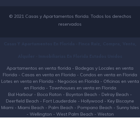
© 2021 Casas y Apartamentos florida. Todos los derechos
reservados
Casas Y Apartamentos En Florida - Finca Raíz, Compra, Venta,
Alquiler - Inmobiliarias En
Florida
Estados Unidos
Apartamentos en venta florida
-
Bodegas y Locales en venta
Florida
-
Casas en venta en Florida
-
Condos en venta en Florida
Lotes en venta en Florida
-
Negocios en Florida
-
Oficinas en venta
en Florida
-
Townhouses en venta en Florida
Bal Harbour
-
Boca Raton
-
Boynton Beach
-
Delray Beach
-
Deerfield Beach
-
Fort Lauderdale
-
Hollywood
-
Key Biscayne
Miami
-
Miami Beach
-
Palm Beach
-
Pompano Beach
-
Sunny Isles
-
Wellington
-
West Palm Beach
-
Weston