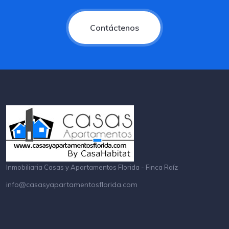
Contáctenos
Inmobiliaria Casas y Apartamentos Florida - Finca Raíz
info@casasyapartamentosflorida.com